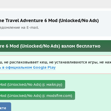
e Travel Adventure 6 Mod (Unlocked/No Ads)
едомление на E-mail.
re 6 Mod (Unlocked/No Ads) взлом бесплатно
еш, не распаковывает кеш, не устанавливаются игры, не на
ь в официальном Google Play
od (Unlocked/No Ads) (с майл.ру)
od (Unlocked/No Ads) (с modsfire.com)
кте