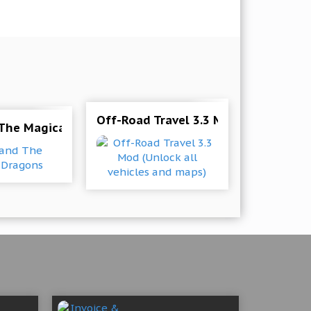
Off-Road Travel 3.3 Mod (Unlock all
 The Magical Dragons