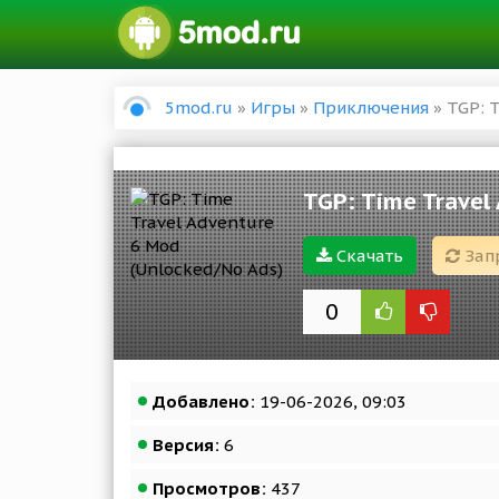
5mod.ru
»
Игры
»
Приключения
» TGP: 
TGP: Time Travel
Скачать
Зап
0
Добавлено:
19-06-2026, 09:03
Версия:
6
Просмотров:
437