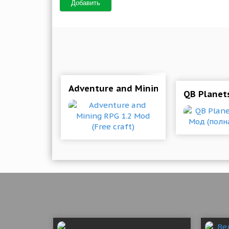
Добавить
Adventure and Mining RPG 1.2 Mod (F
QB Planet