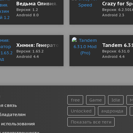
(полная версия)
Ведьма Оливия. Магазин зелий 1.2 Мод (Мног
Crazy for S
Версия: 1.2
Версия: 6.2.501
Android 8.0
Android 2.3
 1.2.0 Mod (Unlocked)
Химия: Генератор задач 1.65.2 Мод (полная 
Tandem 6.31
Версия: 1.65.2
Версия: 6.31.0
Android 4.4
Android 4.4
и
free
Game
Idle
M
я связь
Unlocked
андроида
бладателям
Показать все теги
 использования
т ответственности