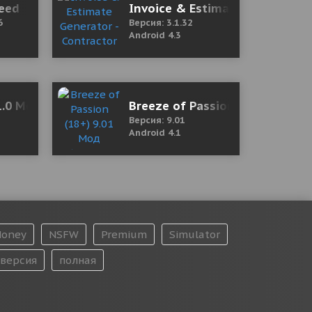
о денег)
peed
Invoice & Estimate Generator -
6
Версия: 3.1.32
Android 4.3
версия)
.0 Mod (Pro)
Breeze of Passion (18+) 9.01 
Версия: 9.01
Android 4.1
oney
NSFW
Premium
Simulator
версия
полная