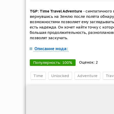
TGP: Time Travel Adventure
- симпатичного
вернувшись на Землю после полёта обнару
возможностями позволяет ему заглядывать в
есть надежда. Он хочет найти точку с кот
большая продолжительность, разноплановы
позволят заскучать.
Описание мода:
Оценок:
2
Популярность:
100
%
Time
Unlocked
Adventure
Trav