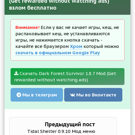
(Get rewarded without watching ads)
взлом бесплатно
Внимание!
Если у вас не качает игры, кеш, не
распаковывает кеш, не устанавливаются
игры, не нажимается кнопка скачать -
качайте все браузером
Хром
который можно
скачать в официальном Google Play
Скачать Dark Forest Survivor 1.8.7 Mod (Get
rewarded without watching ads)
Мы в телеграм
Мы во Вконтакте
Предыдущий пост
Tidal Shelter 0.9.10 Мод меню