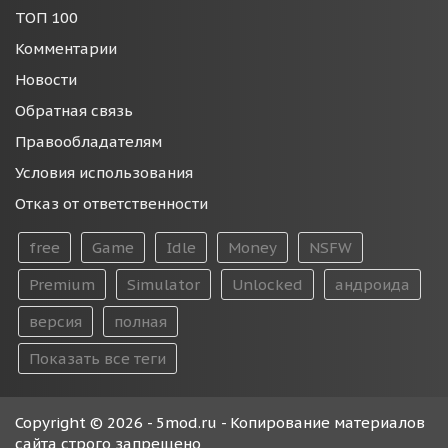
ТОП 100
Комментарии
Новости
Обратная связь
Правообладателям
Условия использования
Отказ от ответственности
free
Game
Idle
Money
NSFW
Premium
Simulator
Unlocked
андроида
версия
полная
Показать все теги
Copyright © 2026 - 5mod.ru - Копирование материалов
сайта строго запрещено