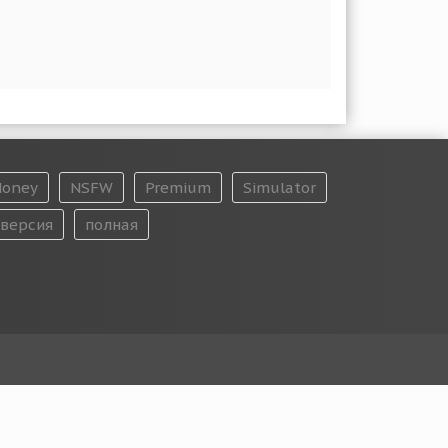
oney
NSFW
Premium
Simulator
версия
полная