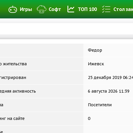
Игры
Софт
ТОП 100
Стол за
Федор
о жительства
Ижевск
гистрирован
25 декабря 2019 06:2
едняя активность
6 августа 2026 11:39
па
Посетители
инг на сайте
0
бе