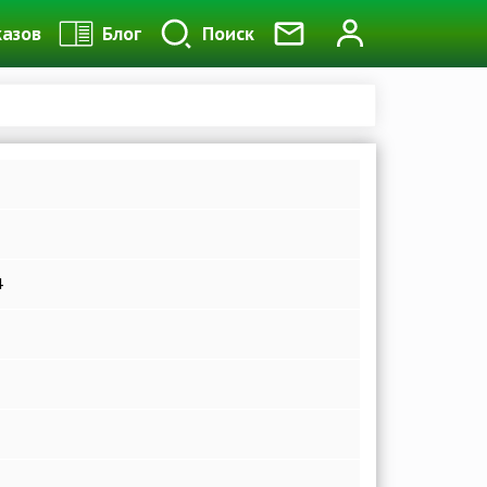
казов
Блог
Поиск
4