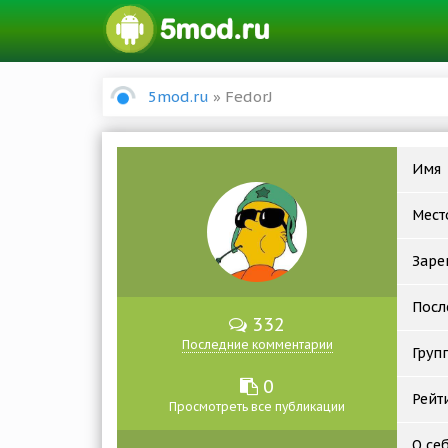
5mod.ru
» FedorJ
Имя
Мест
Заре
Посл
332
Последние комментарии
Груп
0
Рейт
Просмотреть все публикации
О се