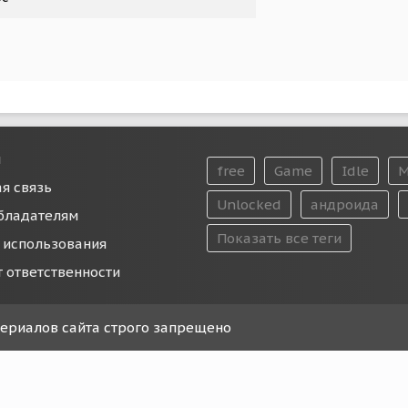
и
free
Game
Idle
M
я связь
Unlocked
андроида
бладателям
Показать все теги
 использования
т ответственности
атериалов сайта строго запрещено