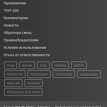
Приложения
ТОП 100
Комментарии
Новости
Обратная связь
Правообладателям
Условия использования
Отказ от ответственности
free
Game
Idle
Money
NSFW
Premium
Simulator
Unlocked
андроида
версия
полная
Показать все теги