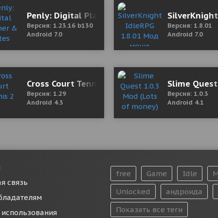
(полная версия)
Penly: Digital Planner & Notes 1.23.16 b130 
SilverKnigh
Версия: 1.23.16 b130
Версия: 1.8.01
Android 7.0
Android 7.0
Cross Court Tennis 2
Slime Quest
Версия: 1.29
Версия: 1.0.3
Android 4.3
Android 4.1
и
free
Game
Idle
M
я связь
Unlocked
андроида
бладателям
Показать все теги
 использования