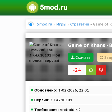
5mod.ru
»
Игры
»
Стратегии
» Game of K
Game of Khans - 
Скачать
Зап
-24
Обновлено:
1-02-2026, 22:01
Версия:
3.7.43.10101
Требования:
Android 4.2