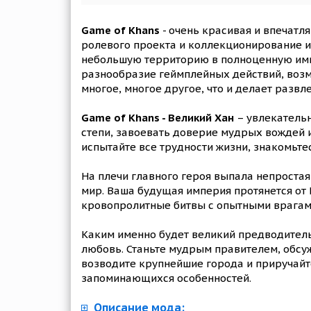
Game of Khans
- очень красивая и впечатл
ролевого проекта и коллекционирование и 
небольшую территорию в полноценную имп
разнообразие геймплейных действий, возм
многое, многое другое, что и делает разв
Game of Khans - Великий Хан
– увлекательн
степи, завоевать доверие мудрых вождей и
испытайте все трудности жизни, знакомьте
На плечи главного героя выпала непростая
мир. Ваша будущая империя протянется от 
кровопролитные битвы с опытными врагами
Каким именно будет великий предводитель 
любовь. Станьте мудрым правителем, обс
возводите крупнейшие города и приручай
запоминающихся особенностей.
Описание мода: