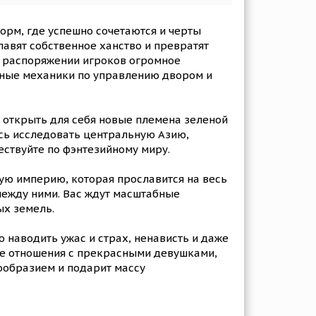
орм, где успешно сочетаются и черты
авят собственное ханство и превратят
 распоряжении игроков огромное
ьные механики по управлению двором и
 открыть для себя новые племена зеленой
есь исследовать центральную Азию,
ествуйте по фэнтезийному миру.
ную империю, которая прославится на весь
 между ними. Вас ждут масштабные
ых земель.
 наводить ужас и страх, ненависть и даже
те отношения с прекрасными девушками,
ообразием и подарит массу