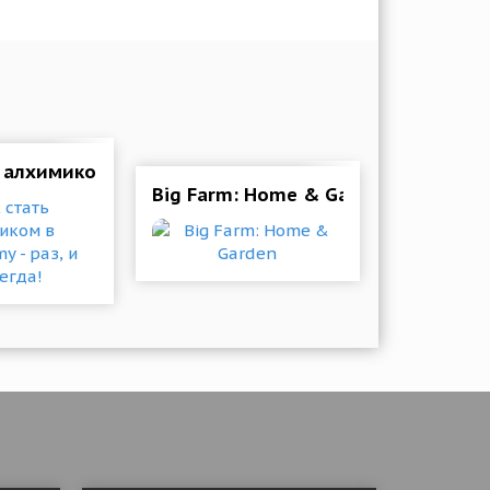
 алхимиком в Alchademy - раз, и навсегда!
roid - часть 1
Big Farm: Home & Garden