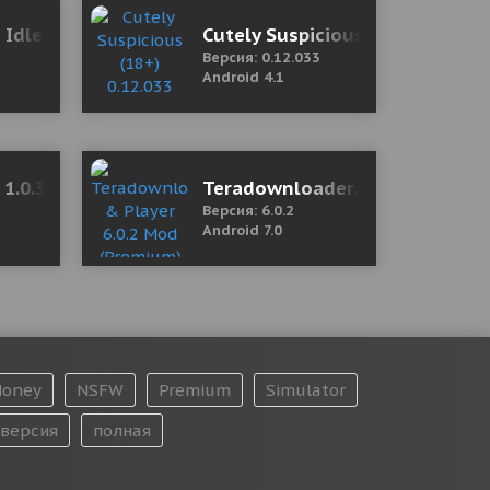
Мод (полная версия)
t IdleRPG 1.8.01 Мод меню
Cutely Suspicious (18+) 0.12.0
Версия: 0.12.033
Android 4.1
 1.0.3 Mod (Lots of money)
Teradownloader.com & Player 
Версия: 6.0.2
Android 7.0
oney
NSFW
Premium
Simulator
версия
полная