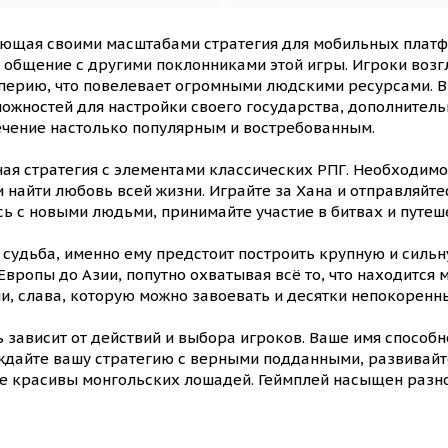
яющая своими масштабами стратегия для мобильных платф
общение с другими поклонниками этой игры. Игроки возгл
ерию, что повелевает огромными людскими ресурсами. В
ожностей для настройки своего государства, дополнител
лечение настолько популярным и востребованным.
ая стратегия с элементами классических РПГ. Необходимо
 найти любовь всей жизни. Играйте за Хана и отправляйт
сь с новыми людьми, принимайте участие в битвах и путеш
 судьба, именно ему предстоит построить крупную и силь
Европы до Азии, попутно охватывая всё то, что находится
, слава, которую можно завоевать и десятки непокоренн
зависит от действий и выбора игроков. Ваше имя способно
уждайте вашу стратегию с верными подданными, развивай
те красивы монгольских лошадей. Геймплей насыщен разн