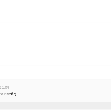
21:09
гл плей?(