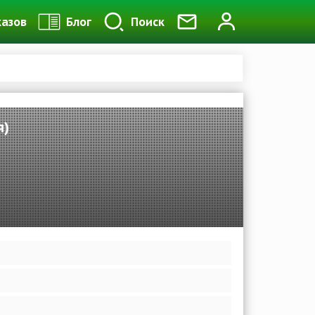
казов
Блог
Поиск
я)