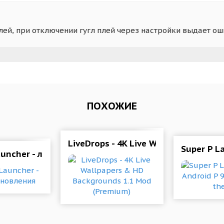
Плей, при отключении гугл плей через настройки выдает ош
ПОХОЖИЕ
LiveDrops - 4K Live Wallpapers & H
Super P L
дроида
auncher - летние обновления