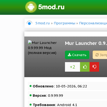
5mod.ru
»
Программы
»
Персонализац
Mur Launcher 0.9
Скачать
Зап
+2
Обновлено:
10-05-2026, 06:22
Версия:
0.9.99.99
Требования:
Android 4.1