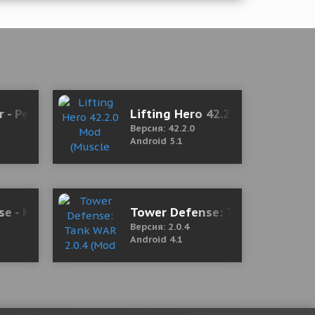
1 Mod (Premium)
r - Pedometer Free & Calorie Counter 1.5.8 Mod (Unl
Lifting Hero 42.2.0 Mod (Muscl
Версия: 42.2.0
Android 5.1
se - Merge and Building Defense Zombie
Tower Defense: Tank WAR 2.0.
Версия: 2.0.4
Android 4.1