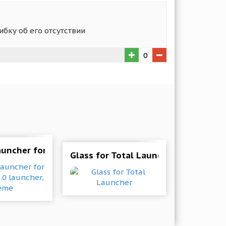
ибку об его отсутствии
0
D Backgrounds 1.1 Mod (Premium)
auncher for Android P 9.0 launcher, theme
Glass for Total Launcher