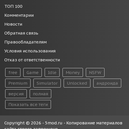
ТОП 100
Комментарии
Новости
Обратная связь
Правообладателям
Условия использования
Отказ от ответственности
free
Game
Idle
Money
NSFW
Premium
Simulator
Unlocked
андроида
версия
полная
Показать все теги
Copyright © 2026 - 5mod.ru - Копирование материалов
сайта строго запрещено