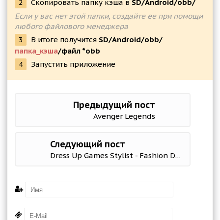
2
Скопировать папку кэша в
SD/Android/obb/
Если у вас нет этой папки, создайте ее при помощи
любого файлового менеджера
3
В итоге получится
SD/Android/obb/
папка_кэша
/файл *obb
4
Запустить приложение
Предыдущий пост
Avenger Legends
Следующий пост
Dress Up Games Stylist - Fashion Diva Style ?