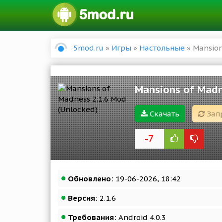
5mod.ru
»
Игры
»
Настольные
» Mansion
Mansions of Madn
Скачать
Зап
-7
Обновлено:
19-06-2026, 18:42
Версия:
2.1.6
Требования:
Android 4.0.3