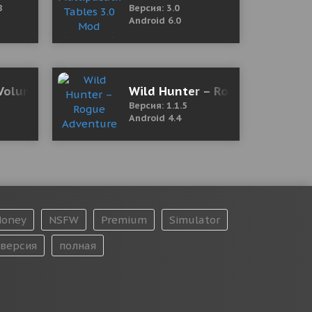
8
Версия: 3.0
Android 6.0
Volume Booster
Wild Hunter – Rogue Adventure
Версия: 1.1.5
Android 4.4
oney
NSFW
Premium
Simulator
версия
полная