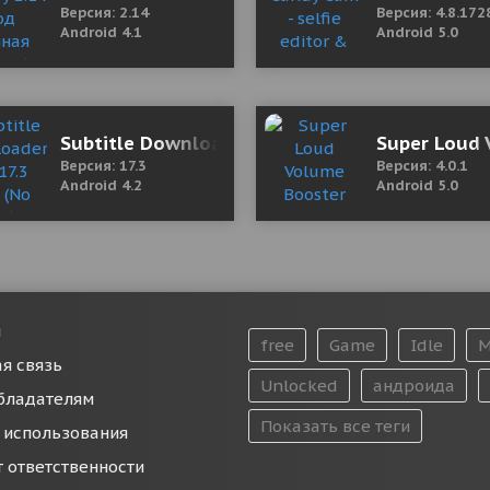
Версия: 2.14
Версия: 4.8.172
Android 4.1
Android 5.0
 0.2.9.1 Мод (полная версия)
Subtitle Downloader Pro 17.3 Mod (No ads)
Super Loud 
Версия: 17.3
Версия: 4.0.1
Android 4.2
Android 5.0
и
free
Game
Idle
M
я связь
Unlocked
андроида
бладателям
Показать все теги
 использования
т ответственности