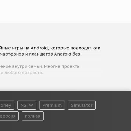
йные игры на Android, которые подходят как
смартфонов и планшетов Android без
щение внутри семьи. Многие проекты
и любого возраста.
 используется понятный интерфейс, простые
гры, решать головоломки или участвовать в
oney
NSFW
Premium
Simulator
а кооперативное прохождение, весёлые
версия
полная