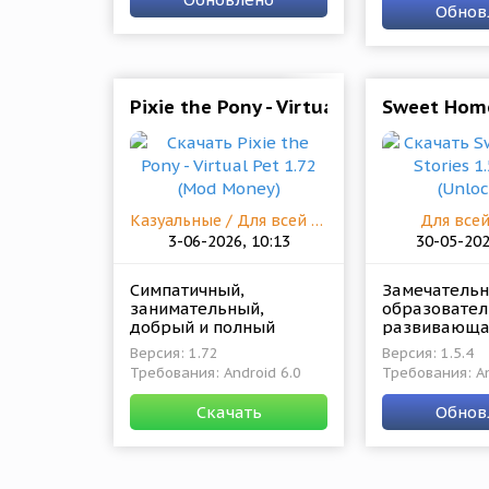
Юные гейме
коллекции мини-игр.
Обнов
Pixie the Pony - Virtual Pet 1.72 (Mod
Sweet Home
Казуальные / Для всей семьи
Для все
3-06-2026, 10:13
30-05-202
Симпатичный,
Замечательн
занимательный,
образовател
добрый и полный
развивающа
неожиданных и
игра для ма
Версия: 1.72
Версия: 1.5.4
приятных открытий
геймеров. О
Требования: Android 6.0
Требования: An
проект для
предназначе
поклонников механики
детей от 2 до
Скачать
Обнов
тамагочи.
также их