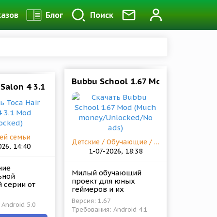
казов
Блог
Поиск
Bubbu School 1.67 Mod (Much mon
5.0 Mod (Unlocked)
 Salon 4 3.1 Mod (Unlocked)
ей семьи
Детские / Обучающие / Для всей семьи
026, 14:40
1-07-2026, 18:38
ние
Милый обучающий
ьной
проект для юных
 серии от
геймеров и их
 где полным-
родителей. Вместе они
ерактивных
Версия: 1.67
Android 5.0
отправятся в
,
Требования: Android 4.1
виртуальную школу,