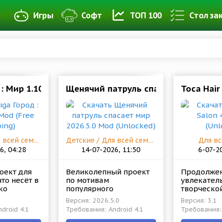
Игры
Софт
ТОП 100
Стол за
 : Мир 1.101 Mod (Free Shopping)
Щенячий патруль спасает мир 2026.
Toca Hair
Детские / Для всей семьи
Детские / Для всей семьи
Для вс
6, 04:28
14-07-2026, 11:50
6-07-2
оект для
Великолепный проект
Продолже
что несёт в
по мотивам
увлекател
ко
популярного
творческой
льные
мультсериала про
Toca Boca,
Версия: 2026.5.0
Версия: 3.1
 и
отважных пёсиков
полно инт
droid 4.1
Требования: Android 4.1
Требования: 
ьные.
ведущих активную
элементов