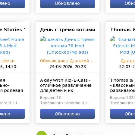
ры смогут
деятельность по
возможнос
лено
Обновлено
Обн
защите и спасению
демонстра
навыков.
 Money)
 Stories 1.5.4 Mod (Unlocked)
День с тремя котами 38 Mod (Unloc
Thomas & 
й семьи
Обучающие / Для всей семьи
Для вс
6, 14:50
24-03-2026, 20:28
22-03-2
ая
A day with Kid-E-Cats -
Thomas & F
ьно-
отличное развлечение
- классный
я ролевая
для детей и их
развиваю
леньких
родителей, да ещё и с
развлекат
Версия: 38
Версия: 2025
на
развивающим
проект от 
droid 4.1
Требования: Android 4.4
Требования: 
на для
эффектом. Геймеры в
Studios с 
 8 лет, а
компании с известными
графикой 
лено
Обновлено
Обн
рисованными
вселенной