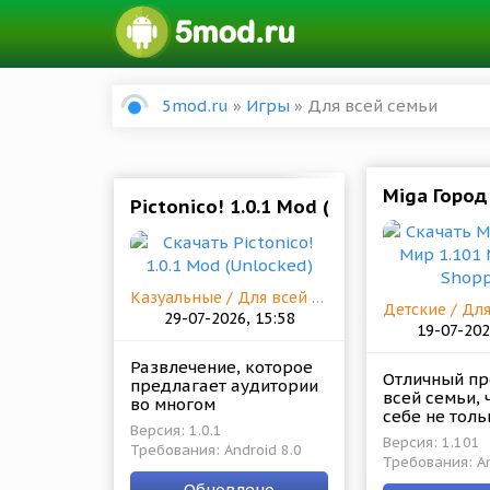
5mod.ru
»
Игры
» Для всей семьи
Miga Город
Pictonico! 1.0.1 Mod (Unlocked)
Казуальные / Для всей семьи
29-07-2026, 15:58
19-07-202
Развлечение, которое
Отличный пр
предлагает аудитории
всей семьи, 
во многом
себе не толь
самостоятельно
Версия: 1.0.1
развлекате
определять
Версия: 1.101
Требования: Android 8.0
свойства, но
наполнение
Требования: An
образовател
представленной
Обновлено