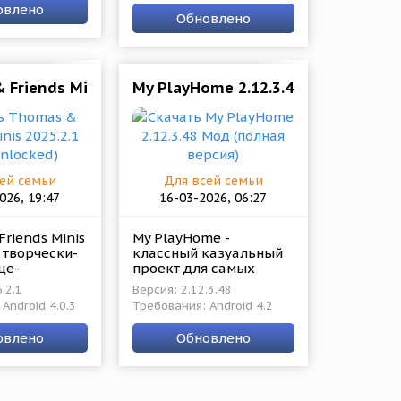
тей для
овлено
где будут помогать
ции своих
Обновлено
различным
ked/No ads)
Friends Minis 2025.2.1 Mod (Unlocked)
My PlayHome 2.12.3.48 Мод (полна
ей семьи
Для всей семьи
026, 19:47
16-03-2026, 06:27
riends Minis
My PlayHome -
 творчески-
классный казуальный
ще-
проект для самых
ельный
маленьких и их
.2.1
Версия: 2.12.3.48
Budge
родителей, что хотят
Android 4.0.3
Требования: Android 4.2
красивой
занять своих детей
и сеттингом
чем-то качественным и
овлено
Обновлено
познавательным.