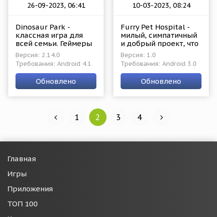
26-09-2023, 06:41
10-03-2023, 08:24
Dinosaur Park -
Furry Pet Hospital -
классная игра для
милый, симпатичный
всей семьи. Геймеры
и добрый проект, что
всех возрастов
порадует всех кто
Версия: 2.14.0
Версия: 1.0
смогут отлично
обожает зверушек.
Требования: Android 4.1
Требования: Android 3.0
провести время в
Геймеры станут
роли археологов или
ветеринарами и
Обновлено
Обновлено
палеонтологов. Им
помогут братьям
предстоит
нашим
1
2
3
4
Главная
Игры
Приложения
ТОП 100