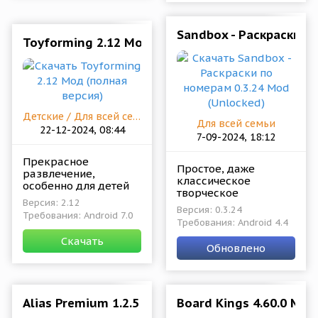
Sandbox - Раскраски п
Toyforming 2.12 Мод (полная версия)
Детские / Для всей семьи
Для всей семьи
22-12-2024, 08:44
7-09-2024, 18:12
Прекрасное
Простое, даже
развлечение,
классическое
особенно для детей
творческое
постоянно
Версия: 2.12
приложение в
тренирующих свою
Версия: 0.3.24
Требования: Android 7.0
котором геймеры
творческую сторону и
Требования: Android 4.4
будут раскрашивать
желающих, чтобы их
Скачать
разнообразные
старания не
Обновлено
картины в
пропадали зря.
определённые цвета
следуя
Alias Premium 1.2.5 Мод (полная версия)
Board Kings 4.60.0 Мод