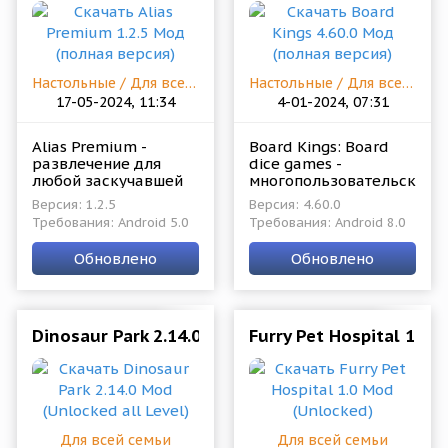
Настольные / Для всей семьи
Настольные / Для всей семьи
17-05-2024, 11:34
4-01-2024, 07:31
Alias Premium -
Board Kings: Board
развлечение для
dice games -
любой заскучавшей
многопользовательское
компании. От вечера
настольное
Версия: 1.2.5
Версия: 4.60.0
в кругу семьи, до
развлечение, что
Требования: Android 5.0
Требования: Android 8.0
шумной вечеринки.
является не одной
Представленный
отдельной игрой, а
Обновлено
Обновлено
проект по факту
сборником
является
различных полей. Со
Dinosaur Park 2.14.0 Mod (Unlocked all Level)
Furry Pet Hospital 1.0 
Для всей семьи
Для всей семьи