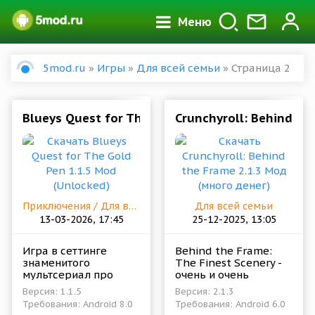
Меню
5mod.ru
»
Игры
»
Для всей семьи
» Страница 2
Blueys Quest for The Gold Pen 1.1.5 Mod (Unloc
Crunchyroll: Behind th
Приключения / Для всей семьи
Для всей семьи
13-03-2026, 17:45
25-12-2025, 13:05
Игра в сеттинге
Behind the Frame:
знаменитого
The Finest Scenery -
мультсериал про
очень и очень
непоседливого
красивый, и не
Версия: 1.1.5
Версия: 2.1.3
щенка. Проект
только в сфере
Требования: Android 8.0
Требования: Android 6.0
обладает
графики,