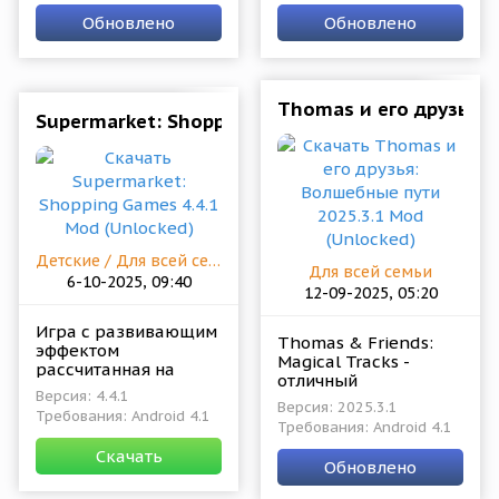
официальным
интерактивный
Обновлено
Обновлено
сюжетом созданным
проект, что
самим автором.
познакомит геймеров
с
Thomas и его друзья: 
Supermarket: Shopping Games 4.4.1 Mod (Unlock
Детские / Для всей семьи
Для всей семьи
6-10-2025, 09:40
12-09-2025, 05:20
Игра с развивающим
Thomas & Friends:
эффектом
Magical Tracks -
рассчитанная на
отличный
детей. Они получают
Версия: 4.4.1
приключенческий
механику поиска
Версия: 2025.3.1
Требования: Android 4.1
проект от Budge
предмета в антураже
Требования: Android 4.1
Studios в который
семейного похода в
Скачать
играть будет
супермаркет.
Обновлено
интересно не только
детям, но и их