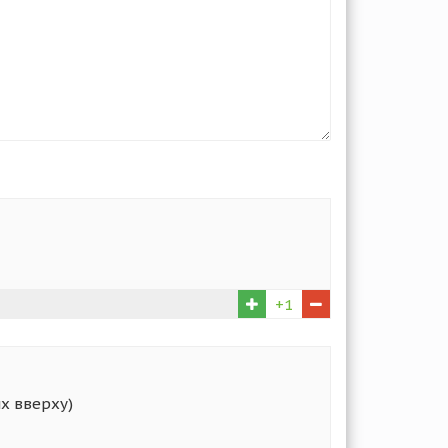
+1
их вверху)