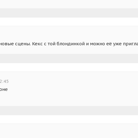
 новые сцены. Кекс с той блондинкой и можно её уже пригл
2:45
оне