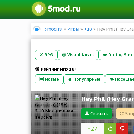
5mod.ru
»
Игры
»
+18
» Hey Phil (Hey Gr
⚔️
RPG
📖
Visual Novel
❤️
Dating Sim
🔞 Рейтинг игр 18+
🆕 Новые
🔥 Популярные
👁 Посеща
Hey Phil (Hey Gra
Скачать
Зап
+27