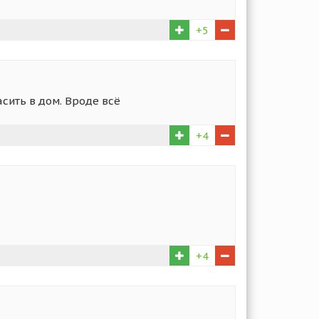
+5
асить в дом. Вроде всё
+4
+4