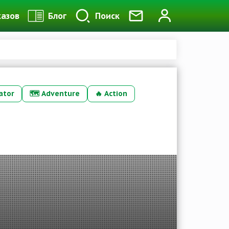
казов
Блог
Поиск
ator
🗺️
Adventure
🔥
Action