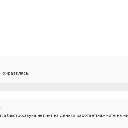
 Понравилась.
0
тся быстро,звука нет,чит на деньги работает(нажмите на н