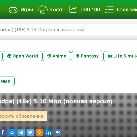
Игры
Софт
ТОП 100
Стол за
andpa) (18+) 5.10 Мод (полная версия)
🌍
Open World
🌸
Anime
🧙
Fantasy
🏡
Life Simul
емые
ndpa) (18+) 5.10 Мод (полная версия)
росить обновление