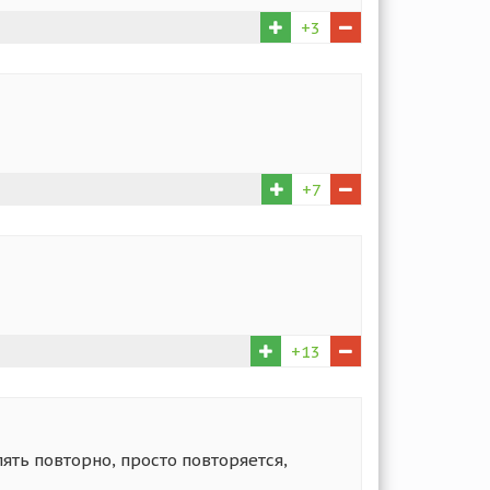
+3
+7
+13
ять повторно, просто повторяется,