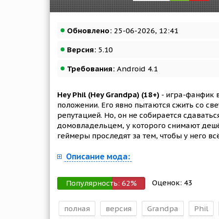
Обновлено:
25-06-2026, 12:41
Версия:
5.10
Требования:
Android 4.1
Hey Phil (Hey Grandpa) (18+)
- игра-фанфик 
положении. Его явно пытаются сжить со све
репутацией. Но, он не собирается сдаватьс
домовладельцем, у которого снимают дешё
геймеры проследят за тем, чтобы у него всё
Описание мода:
Оценок:
43
Популярность:
62
%
полная
версия
Grandpa
Phil