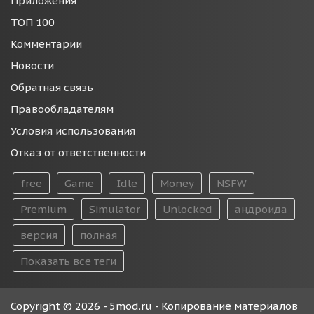
Приложения
ТОП 100
Комментарии
Новости
Обратная связь
Правообладателям
Условия использования
Отказ от ответственности
free
Game
Idle
Money
NSFW
Premium
Simulator
Unlocked
андроида
версия
полная
Показать все теги
Copyright © 2026 - 5mod.ru - Копирование материалов