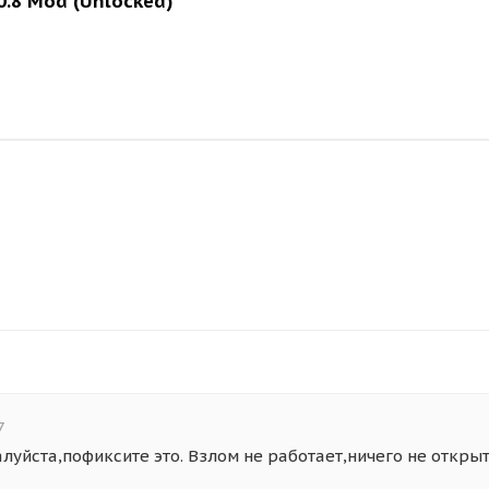
0.8 Mod (Unlocked)
7
уйста,пофиксите это. Взлом не работает,ничего не откры