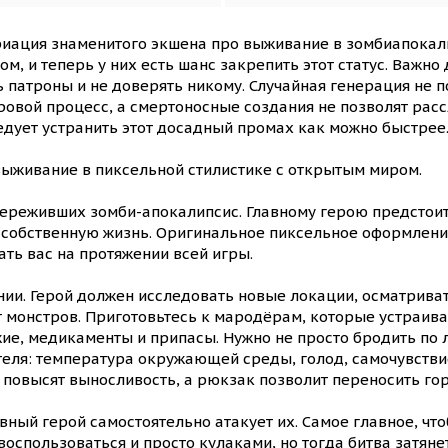
риация знаменитого экшена про выживание в зомбиапокали
м, и теперь у них есть шанс закрепить этот статус. Важно
 патроны и не доверять никому. Случайная генерация не п
овой процесс, а смертоносные создания не позволят расс
едует устранить этот досадный промах как можно быстрее
выживание в пиксельной стилистике с открытым миром.
переживших зомби-апокалипсис. Главному герою предстоит
а собственную жизнь. Оригинальное пиксельное оформлен
ть вас на протяжении всей игры.
ии. Герой должен исследовать новые локации, осматриват
т монстров. Приготовьтесь к мародёрам, которые устраив
жие, медикаменты и припасы. Нужно не просто бродить по л
ателя: температура окружающей среды, голод, самочувстви
а повысят выносливость, а рюкзак позволит переносить го
вный герой самостоятельно атакует их. Самое главное, что
оспользоваться и просто кулаками, но тогда битва затяне