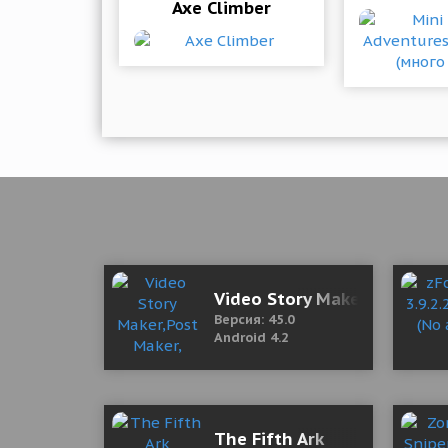
Axe Climber
Video Story Maker,Post Mak
Версия: 45.0
Android 4.2
The Fifth Ark