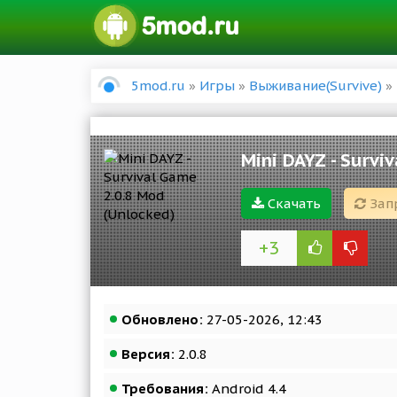
5mod.ru
»
Игры
»
Выживание(Survive)
» 
Mini DAYZ - Survi
Скачать
Зап
+3
Обновлено:
27-05-2026, 12:43
Версия:
2.0.8
Требования:
Android 4.4