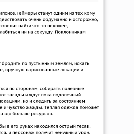
псисе. Геймеры станут одним из тех кому
 действовать очень обдуманно и осторожно,
озволит найти что-то похожее,
лабиться ни на секунду. Поклонникам
.
 бродить по пустынным землям, искать
ие, вручную нарисованные локации и
ься по сторонам, собирать полезные
ают засады и ждут пока подопечный
окациям, но и следить за состоянием
е и чувство жажды. Теплая одежда поможет
раздо больше ресурсов.
бы в его руках находился острый тесак,
тся, и персонаж получит ненужный урон.