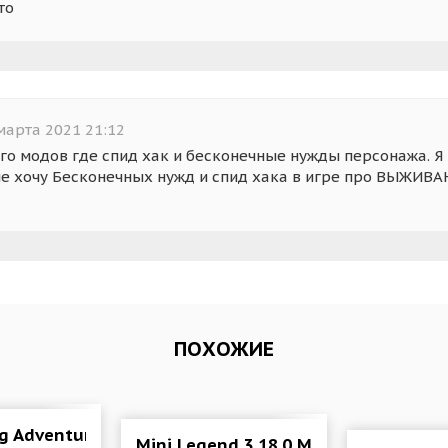
то
марта 2021 21:12
ого модов где спид хак и бесконечные нужды персонажа. Я
не хочу Бесконечных нужд и спид хака в игре про ВЫЖИВА
ПОХОЖИЕ
g Adventures 1.29.2 Мод (много денег)
Mini Legend 3.18.0 Mod (Always win)