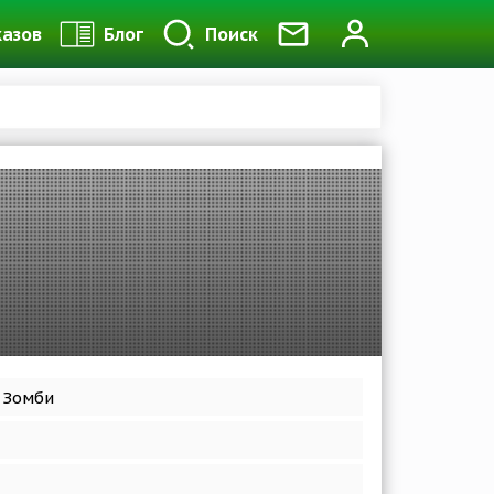
казов
Блог
Поиск
 Зомби