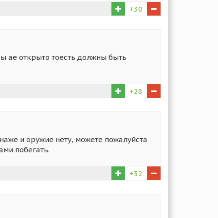
+30
бы ае открыто тоесть должны быть
+28
наже и оружие нету, можете пожалуйста
ами побегать.
+32