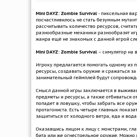
Mini DAYZ: Zombie Survival
- пиксельная ва
посчастливилось не стать безумным мутанто
рассчитывать количество ресурсов, считать
разнообразные механики разнообразят игр
жанра ещё не знакомых с данной игрой сл
Mini DAYZ: Zombie Survival
– симулятор на 
Игроку предлагается помогать одному из 
ресурсы, создавать оружие и сражаться з
занимательный геймплей будут сопровожда
Смысл данной игры заключается в выживан
предметы и ресурсы, а также отбиваться о
попадет в ловушку, чтобы забрать все ору
протагониста. Есть четыре главных показ
защититься от холодного ветра, еда и вод
Оказавшись лицом к лицу с монстрами, гла
бита или же огнестрельное оружие. Можно в