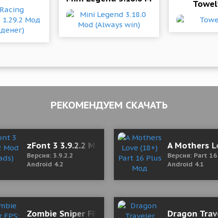
Towel
РЕКОМЕНДУЕМ СКАЧАТЬ
er, Social Video Maker 45.0 Mod (Unlocked)
zFont 3 3.9.2.2 Mod (No ads)
A Mothers L
Версия: 3.9.2.2
Версия: Part 16
Android 4.2
Android 4.1
Zombie Sniper FPS: Under Ashes 2.1.6.4 (Mod 
Dragon Trav