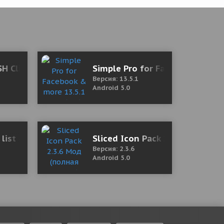
SH Client 3.2.2 Мод (Unlocked)
Simple Pro for Facebook & mor
Версия: 13.5.1
Android 5.0
e Shopping)
 list & tasks 3.24.1 Mod (Pro)
Sliced Icon Pack 2.3.6 Мод (по
Версия: 2.3.6
Android 5.0