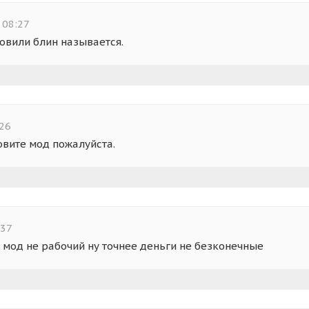
 08:27
овили блин называется.
:26
овите мод пожалуйста.
:37
 мод не рабочий ну точнее деньги не безконечные