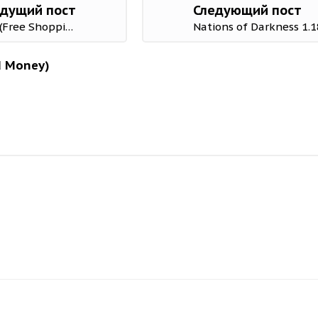
дущий пост
Следующий пост
Legend TD: Epic Tower Defense 1.2.5 Mod (Free Shopping)
Nations of Darkness 1.
d Money)