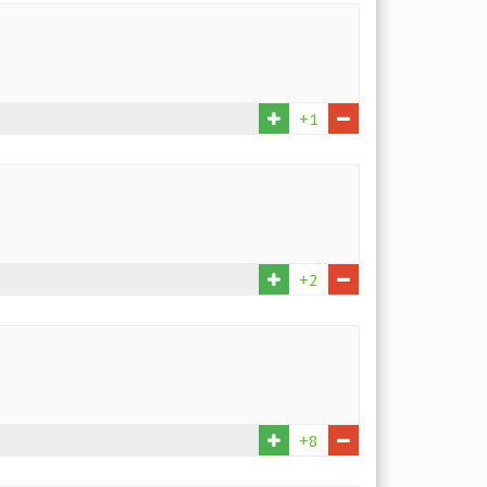
+1
+2
+8