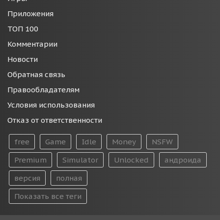
Приложения
ТОП 100
Комментарии
Новости
Обратная связь
Правообладателям
Условия использования
Отказ от ответственности
free
Game
Idle
Money
NSFW
Premium
Simulator
Unlocked
андроида
версия
полная
Показать все теги