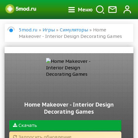
Меню
5mod.ru
»
Игры
»
Симуляторы
» Home
Makeover - Interior Design Decorating Games
Home Makeover - Interior Design
Decorating Games
Скачать
Запросить обновление