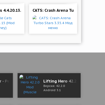
ts 4.4.20.13.15 (Mod Money)
CATS: Crash Arena Turbo Stars 3.35
ee)
1 Mod (Premium)
r - Pedometer Free & Calorie Counter 1.5.8 Mod (Unl
Lifting Hero 42.2.0 Mod (Muscl
Версия: 42.2.0
Android 5.1