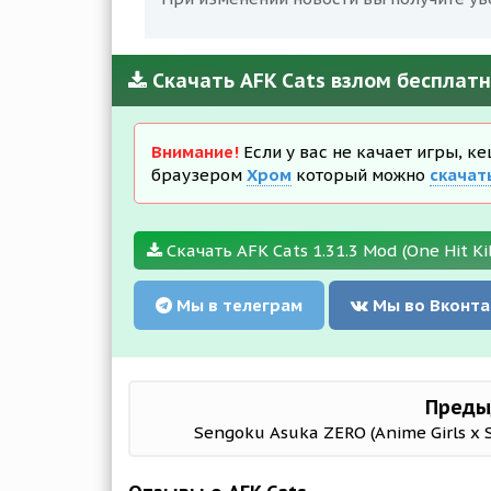
Скачать AFK Cats взлом бесплат
Внимание!
Если у вас не качает игры, к
браузером
Хром
который можно
скачат
Скачать AFK Cats 1.31.3 Mod (One Hit Ki
Мы в телеграм
Мы во Вконта
Преды
Sengoku Asuka ZERO (Anime Girls x 