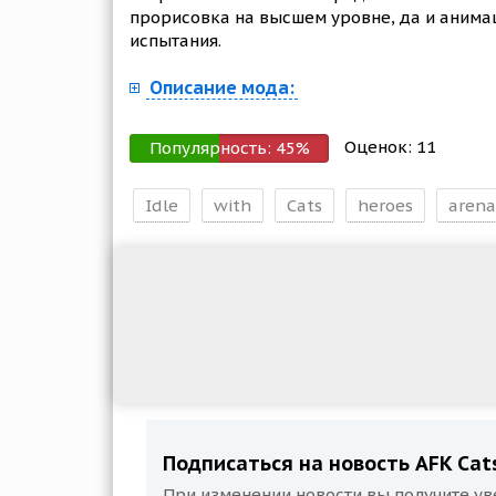
прорисовка на высшем уровне, да и анимац
испытания.
Описание мода:
Оценок:
11
Популярность:
45
%
Idle
with
Cats
heroes
arena
Подписаться на новость AFK Cat
При изменении новости вы получите ув