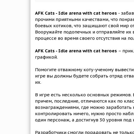
AFK Cats - Idle arena with cat heroes
- забав
прочими приятными качествами, что понра
боевых котиков, что защищают свой мир о
Вооружайте подопечных и отправляйте их в
процессе во время своего отсутствия на по
AFK Cats - Idle arena with cat heroes
– прик
графикой.
Помогите отважному коту-ученому вывести 
игре вы должны будете собрать отряд отва
их.
В игре есть несколько основных режимов. 
причем, последние, отличаются как по кла
вознаграждениями, где можно заработать н
контролировать ничего, нужно просто наблю
один персонаж, а достигнув 30 уровня под
Разработчики смогли порадовать не тольк