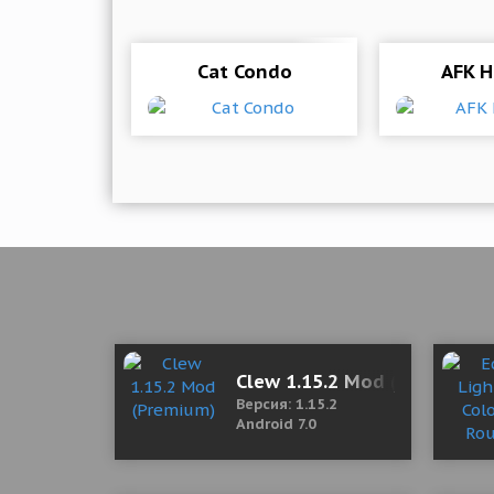
Cat Condo
AFK H
Clew 1.15.2 Mod (Premium)
Версия: 1.15.2
Android 7.0