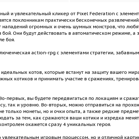
ный и увлекательный кликер от Pixel Federation с элемен
вятся поклонникам практически бесконечных развлечений
т нападений огромных и очень шумных монстров, что любя
 бой. Они будут действовать в автоматическом режиме, а з
ле боя.
люченческая action-rpg с элементами стратегии, забавны
идеальных котов, которые встанут на защиту вашего мира
жных котиков и принимать участие в сражениях, трениров
Во-первых, вы будете передвигаться по локациям и сража
ссу, так и уровню. Во-вторых, можно отправиться на прох
е только монеты, но и очки опыта, а также редкие предме
дать за тем, как сражаются ваши котики и изредка менять
 контролем окажется сразу 4 уникальных героя.
о увлекательным игровым процессом, но и отличной карти