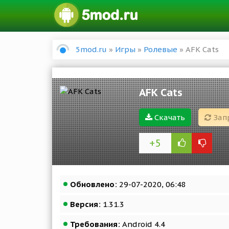
5mod.ru
»
Игры
»
Ролевые
» AFK Cats
AFK Cats
Скачать
Зап
+5
Обновлено:
29-07-2020, 06:48
Версия:
1.31.3
Требования:
Android 4.4