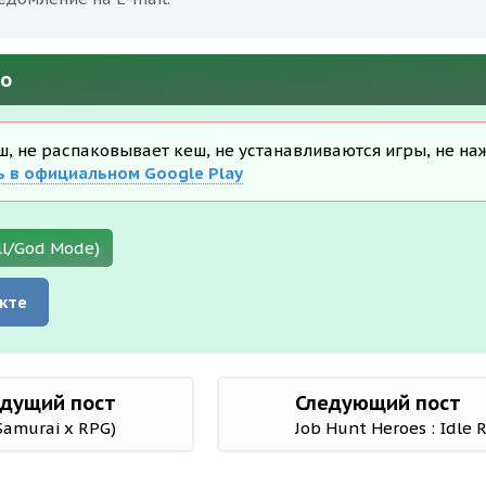
но
еш, не распаковывает кеш, не устанавливаются игры, не на
ь в официальном Google Play
ll/God Mode)
кте
дущий пост
Следующий пост
Samurai x RPG)
Job Hunt Heroes : Idle 