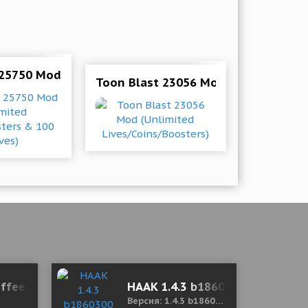
 25750 Mod (Unlimited Lives/Boosters & 100 Moves)
0.01 Мод меню
Toon Blast 23056 Mod (Unlimited Li
ffee Shop - Idle Game 0.9.6 (Mod Money)
HAAK 1.4.3 b1860300 Mod (Pre
Версия: 1.4.3 b1860300