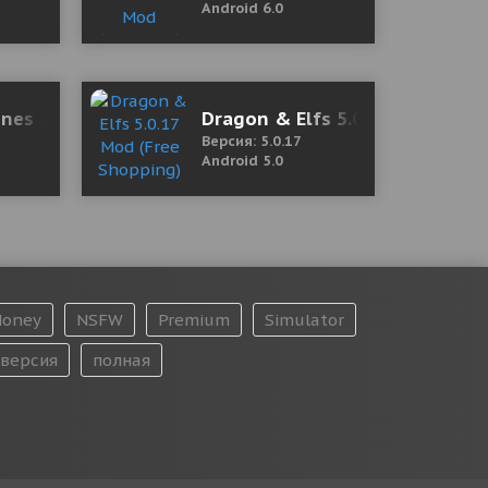
Android 6.0
nes & Mining Simulator 1.6.4 Mod (Resurrection wit
Dragon & Elfs 5.0.17 Mod (Fre
Версия: 5.0.17
Android 5.0
oney
NSFW
Premium
Simulator
версия
полная