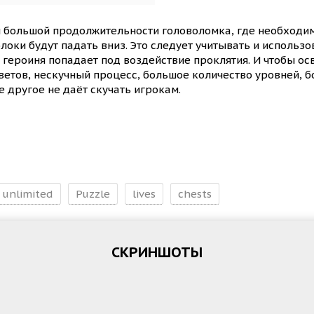
и большой продолжительности головоломка, где необход
 блоки будут падать вниз. Это следует учитывать и исполь
я героиня попадает под воздействие проклятия. И чтобы о
ветов, нескучный процесс, большое количество уровней, 
е другое не даёт скучать игрокам.
unlimited
Puzzle
lives
chests
СКРИНШОТЫ