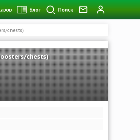
казов
Блог
Поиск
rs/chests)
boosters/chests)