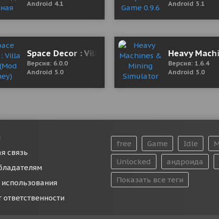
Android 4.1
Android 5.1
Space Decor : Villa 6.0.0 (Mod Money)
Heavy Machi
Версия: 6.0.0
Версия: 1.6.4
Android 5.0
Android 5.0
и
free
Game
Idle
M
я связь
Unlocked
андроида
бладателям
Показать все теги
 использования
т ответственности