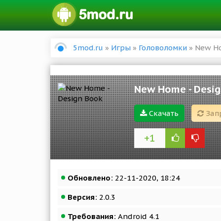
5mod.ru
»
Игры
»
Головоломки
» New Ho
New Home - Desi
Скачать
Зап
+1
Обновлено:
22-11-2020, 18:24
Версия:
2.0.3
Требования:
Android 4.1