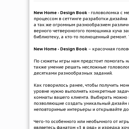
New Home - Design Book
- головоломка с м
процессом в сеттинге разработки дизайна
а так же огромным разнообразием различн
верного четвероногого помощника куча зак
библиотеку, а кто-то полноценный ремонт. 
New Home - Design Book
– красочная голов
По сюжеты игры нам предстоит помогать н
также умение решать несложные головолом
десятками разнообразных заданий.
Как говорилось ранее, чтобы получить мон
уровне нужно выполнять конкретные задачи
комнаты вашего клиента. Выбирать можно к
позволяющие создать уникальный дизайн ко
неповторимые интерьеры и открывайте до
Чего-то особенного или необычного от игры
являетесь фанатом «3 в ряд» и изредка хоч