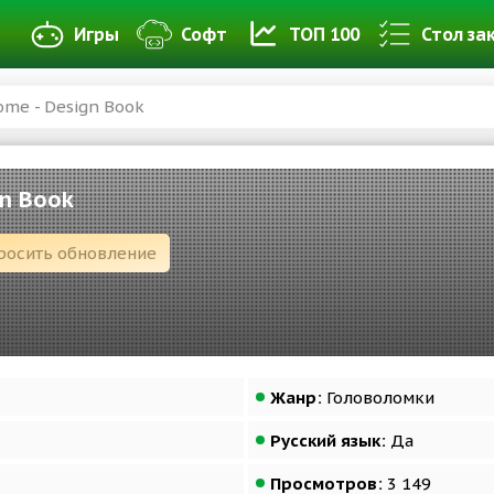
Игры
Софт
ТОП 100
Стол за
me - Design Book
gn Book
росить обновление
Жанр:
Головоломки
Русский язык:
Да
Просмотров:
3 149