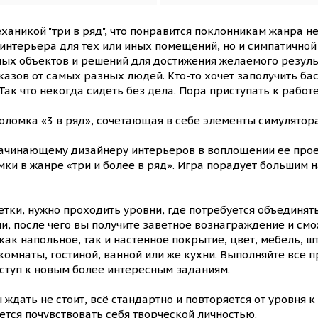
еханикой "три в ряд", что понравится поклонникам жанра
 интерьера для тех или иных помещений, но и симпатично
ых объектов и решений для достижения желаемого результ
азов от самых разных людей. Кто-то хочет заполучить бас
Так что некогда сидеть без дела. Пора приступать к работе
оломка «3 в ряд», сочетающая в себе элементы симулятор
ачинающему дизайнеру интерьеров в воплощении ее проект
ки в жанре «три и более в ряд». Игра порадует большим 
етки, нужно проходить уровни, где потребуется объединя
, после чего вы получите заветное вознаграждение и смо
ак напольное, так и настенное покрытие, цвет, мебель, ш
мнаты, гостиной, ванной или же кухни. Выполняйте все п
ступ к новым более интересным заданиям.
 ждать не стоит, всё стандартно и повторяется от уровня 
ется почувствовать себя творческой личностью.