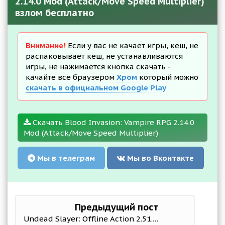
2.14.0 Mod (Attack/Move Speed Multiplier)
взлом бесплатно
Внимание!
Если у вас не качает игры, кеш, не
распаковывает кеш, не устанавливаются
игры, не нажимается кнопка скачать -
качайте все браузером
Хром
который можно
скачать в официальном Google Play
Скачать Blood Invasion: Vampire RPG 2.14.0
Mod (Attack/Move Speed Multiplier)
Мы в телеграм
Мы во Вконтакте
Предыдущий пост
Undead Slayer: Offline Action 2.51.2 Mod (No ads)