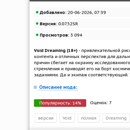
Добавлено:
20-06-2026, 07:39
Версия:
0.07.52SR
Просмотров:
3 094
Void Dreaming (18+)
- привлекательной рисо
контента и отличных перспектив для даль
причин сбегает на окраину исследованного 
стремления и приводят его на борт косми
заданиями. Да и экипаж соответствующий. Т
Описание мода:
Оценок:
7
Популярность:
14
%
версия
Void
полная
Dreaming