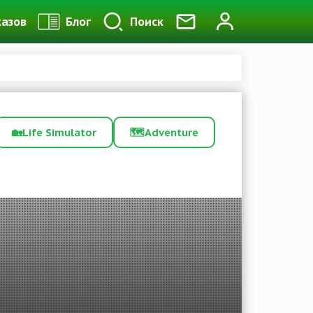
казов
Блог
Поиск
🏡
Life Simulator
🗺️
Adventure