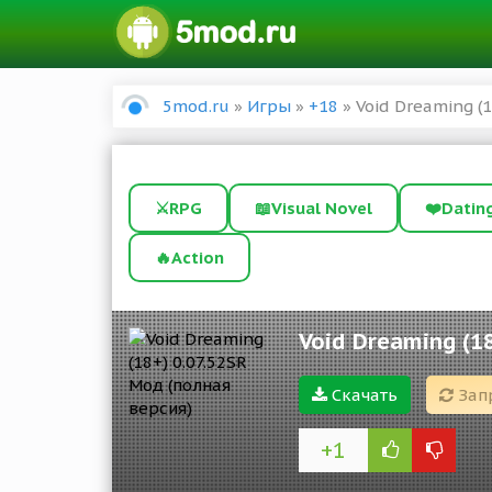
5mod.ru
»
Игры
»
+18
» Void Dreaming (1
⚔️
RPG
📖
Visual Novel
❤️
Datin
🔥
Action
Void Dreaming (1
Скачать
Зап
+1