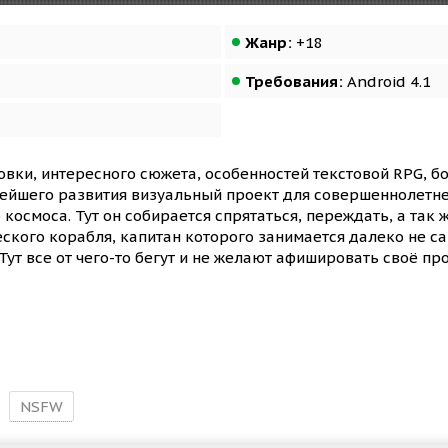
Жанр:
+18
Требования:
Android 4.1
вки, интересного сюжета, особенностей текстовой RPG, б
нейшего развития визуальный проект для совершеннолетне
космоса. Тут он собирается спрятаться, переждать, а так ж
ческого корабля, капитан которого занимается далеко не
ут все от чего-то бегут и не желают афишировать своё пр
NSFW