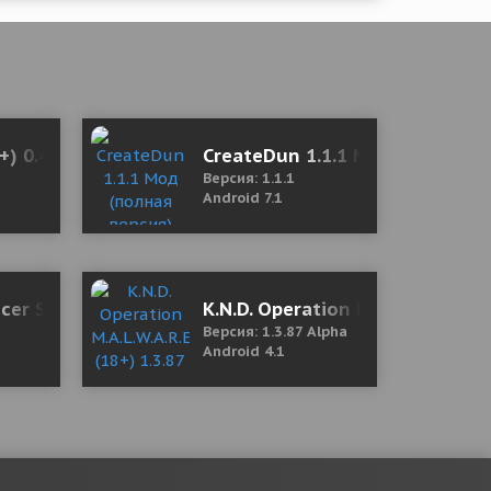
я версия)
8+) 0.445 Мод (полная версия)
CreateDun 1.1.1 Мод (полная 
Версия: 1.1.1
Android 7.1
cer Simulator – Studions Simulation
K.N.D. Operation M.A.L.W.A.R.E.
Версия: 1.3.87 Alpha
Android 4.1