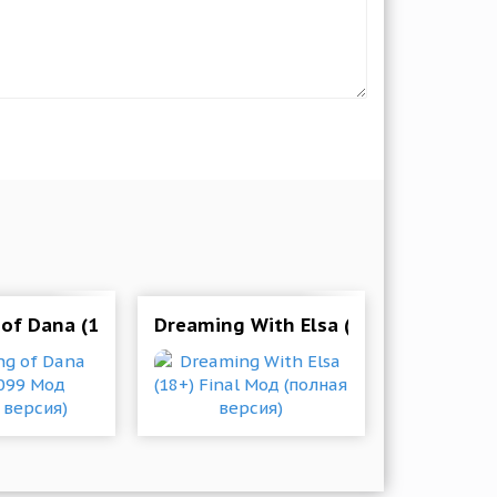
р игры для андроида +18
of Dana (18+) 0.099 Мод (полная версия)
Dreaming With Elsa (18+) Final Мод