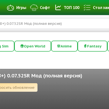
Игры
Софт
ТОП 100
Стол за
8+) 0.07.52SR Мод (полная версия)
g Sim
🌍
Open World
🌸
Anime
🧙
Fantasy
8+) 0.07.52SR Мод (полная версия)
росить обновление