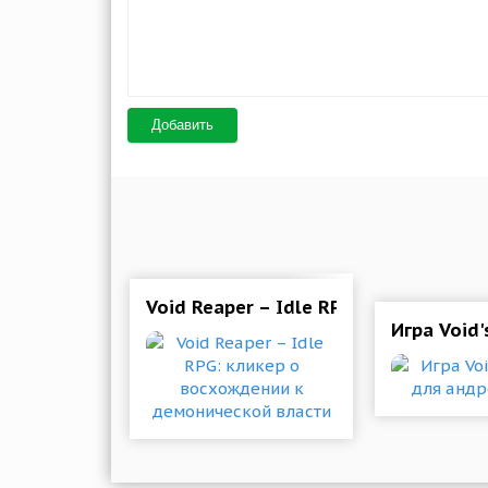
Добавить
Void Reaper – Idle RPG: кликер о 
Игра Void'