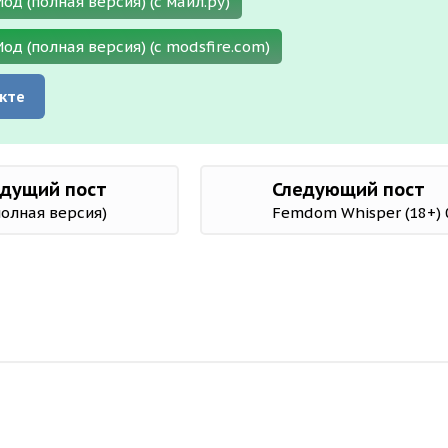
од (полная версия) (с майл.ру)
Мод (полная версия) (с modsfire.com)
кте
дущий пост
Следующий пост
(полная версия)
Femdom Whisper (18+) 