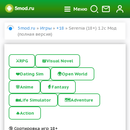
Меню
5mod.ru
»
Игры
»
+18
» Serenia (18+) 1.2c Мод
(полная версия)
⚔️
RPG
📖
Visual Novel
❤️
Dating Sim
🌍
Open World
🌸
Anime
🧙
Fantasy
🏡
Life Simulator
🗺️
Adventure
🔥
Action
🔞 Сортировка игр 18+