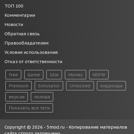
ТОП 100
Комментарии
Новости
Обратная связь
Правообладателям
Условия использования
Отказ от ответственности
free
Game
Idle
Money
NSFW
Premium
Simulator
Unlocked
андроида
версия
полная
Показать все теги
Copyright © 2026 - 5mod.ru - Копирование материалов
сайта строго запрещено