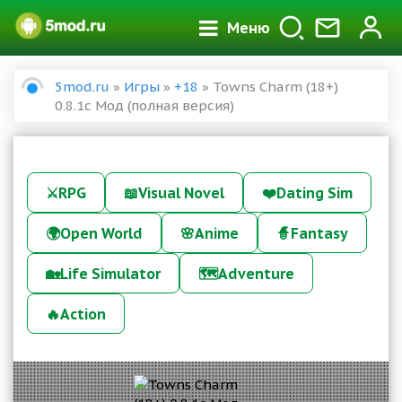
Меню
5mod.ru
»
Игры
»
+18
» Towns Charm (18+)
0.8.1с Мод (полная версия)
⚔️
RPG
📖
Visual Novel
❤️
Dating Sim
🌍
Open World
🌸
Anime
🧙
Fantasy
🏡
Life Simulator
🗺️
Adventure
🔥
Action