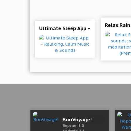
Relax Rain
Ultimate Sleep App – Relaxing, Calm
BonVoyage!
Версия: 1.0
Android 4.1