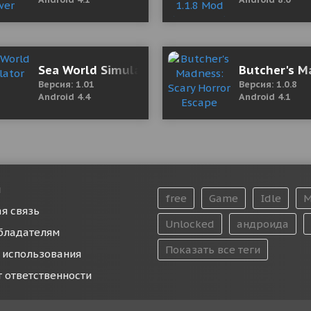
 меню
Sea World Simulator
Butcher's M
Версия: 1.01
Версия: 1.0.8
Android 4.4
Android 4.1
и
free
Game
Idle
M
я связь
Unlocked
андроида
бладателям
Показать все теги
 использования
т ответственности