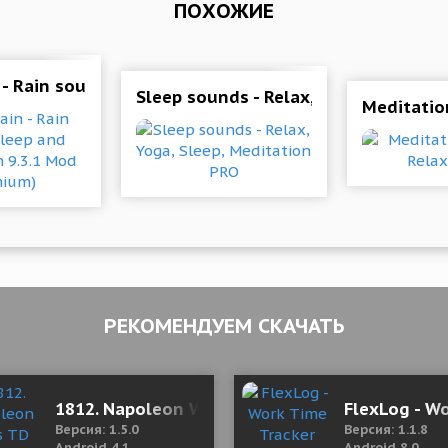
ПОХОЖИЕ
 - Rain sounds: sleep and meditation 9.3.1 Mod (Pre
 Music & Sounds
Sleep sounds - Relax, Yoga, Sleep, M
Meditation
РЕКОМЕНДУЕМ СКАЧАТЬ
1812. Napoleon Wars TD Tower Defense strat
FlexLog - W
Версия: 1.5.0
Версия: 1.1.8
Android 4.1
Android 8.0