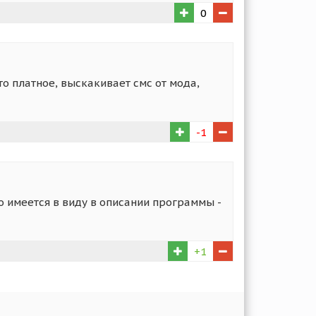
0
то платное, выскакивает смс от мода,
-1
о имеется в виду в описании программы -
+1