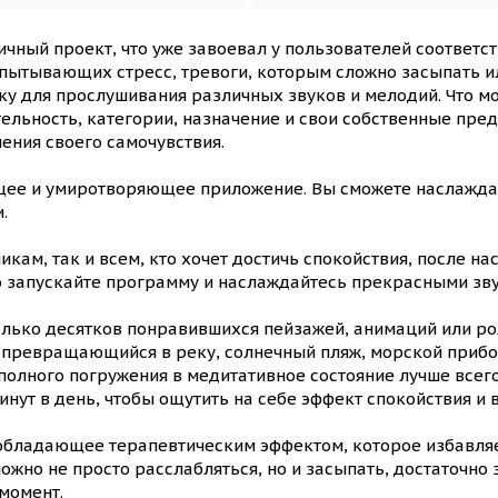
ичный проект, что уже завоевал у пользователей соответ
пытывающих стресс, тревоги, которым сложно засыпать и
ку для прослушивания различных звуков и мелодий. Что мож
ельность, категории, назначение и свои собственные предп
ения своего самочувствия.
ее и умиротворяющее приложение. Вы сможете наслажда
.
ам, так и всем, кто хочет достичь спокойствия, после на
то запускайте программу и наслаждайтесь прекрасными зв
олько десятков понравившихся пейзажей, анимаций или ро
 превращающийся в реку, солнечный пляж, морской прибой
полного погружения в медитативное состояние лучше всег
минут в день, чтобы ощутить на себе эффект спокойствия и
бладающее терапевтическим эффектом, которое избавляет
жно не просто расслабляться, но и засыпать, достаточно з
момент.