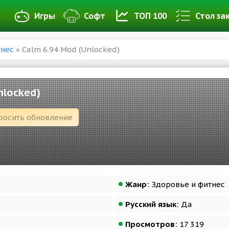
Игры
Софт
ТОП 100
Стол за
тнес
» Calm 6.94 Mod (Unlocked)
nlocked)
росить обновление
Жанр:
Здоровье и фитнес
Русский язык:
Да
Просмотров:
17 319