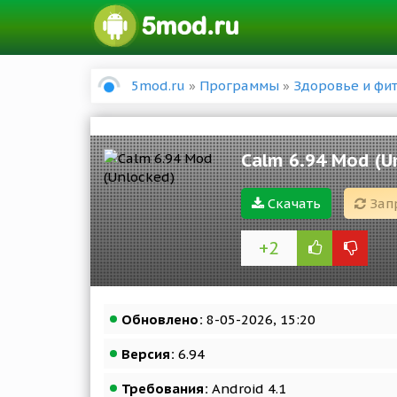
5mod.ru
»
Программы
»
Здоровье и фи
Calm 6.94 Mod (U
Скачать
Зап
+2
Обновлено:
8-05-2026, 15:20
Версия:
6.94
Требования:
Android 4.1