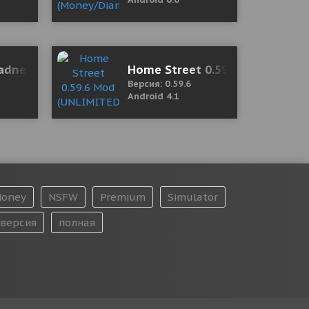
adness: Scary Horror Escape Room Game 1.0.8 (Mod 
Home Street 0.59.6 Mod (UNL
Версия: 0.59.6
Android 4.1
oney
NSFW
Premium
Simulator
версия
полная