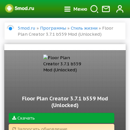
Меню
5mod.ru
»
Программы
»
Стиль жизни
» Floor
Plan Creator 3.7.1 b559 Mod (Unlocked)
Floor Plan Creator 3.7.1 b559 Mod
(Unlocked)
Скачать
Запросить обновление