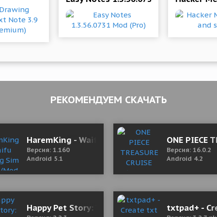
РЕКОМЕНДУЕМ СКАЧАТЬ
asts 1.3.2 b39 Mod (Premium)
HaremKing - Waifu Dating Sim 1.160 (Mod Mon
ONE PIECE T
Версия: 1.160
Версия: 16.0.2
Android 5.1
Android 4.2
s 1.16 b38 Мод (полная версия)
Happy Pet Story: Virtual Pet Sim
txtpad+ - Cr