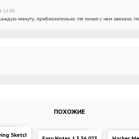
4 12:08
ждую минуту, приблизительно. Не понял с чем звязано. Н
ПОХОЖИЕ
.00.0205 Mod (VIP)
ing Sketch, Text Note 3.9 Mod (Premium)
Easy Notes 1.3.56.0731 Mod (Pro)
Hacker Me