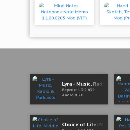
Lyra - Music, Radio & Podc
Версия: 1.3.2 b39
Android 7.0
Choice of Life: Middle Age