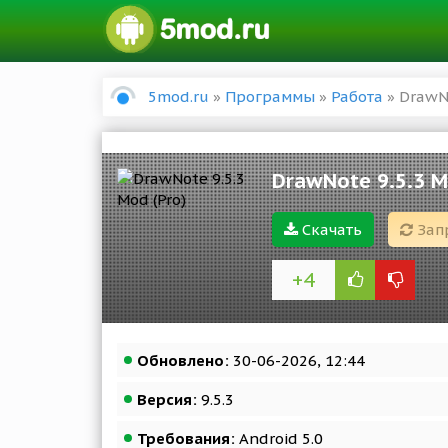
5mod.ru
»
Программы
»
Работа
» DrawNo
DrawNote 9.5.3 M
Скачать
Зап
+4
Обновлено:
30-06-2026, 12:44
Версия:
9.5.3
Требования:
Android 5.0