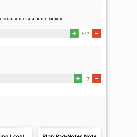
о пользоваться невозможно.
+12
-2
mo | cool and simple
Plan Pad-Notes,Notepad,Memo,Chec