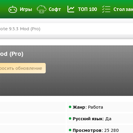
Игры
Софт
ТОП 100
Стол за
te 9.5.3 Mod (Pro)
od (Pro)
росить обновление
Жанр:
Работа
Русский язык:
Да
Просмотров:
25 280