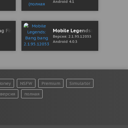
Android 4.1
g Fish 1.0.1 Mod (Free Shopping)
Mobile Legends: Bang bang 2.
Версия: 2.1.95.12053
Android 4.0.3
oney
NSFW
Premium
Simulator
версия
полная