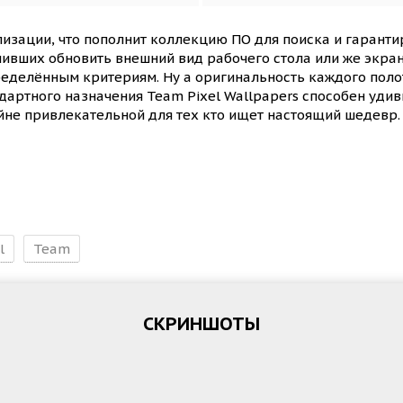
лизации, что пополнит коллекцию ПО для поиска и гаран
шивших обновить внешний вид рабочего стола или же экра
ределённым критериям. Ну а оригинальность каждого пол
ндартного назначения Team Pixel Wallpapers способен уди
йне привлекательной для тех кто ищет настоящий шедевр.
l
Team
СКРИНШОТЫ