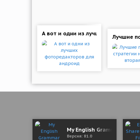
А вот и одни из лучших фоторедак
Лучшие по
My English Grammar Test P
Версия: 81.0