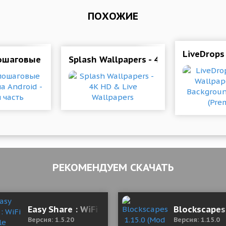
ПОХОЖИЕ
торов для андроид
LiveDrops
шаговые стратегии на Android - вторая часть
Splash Wallpapers - 4K HD & Live Wa
РЕКОМЕНДУЕМ СКАЧАТЬ
RO 81.0 Мод (полная версия)
Easy Share : WiFi File Transfer 1.5.20 Mod (Unl
Blockscapes
Версия: 1.5.20
Версия: 1.15.0