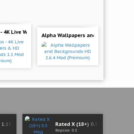
 - 4K Live Wallpapers & HD Backgrounds 1.1 Mod (Pr
llpapers
Alpha Wallpapers and Backgrounds 
ocked)
 1.15.0 (Mod Money)
Rated X (18+) 0.5 Мод (полная
Версия: 0.5