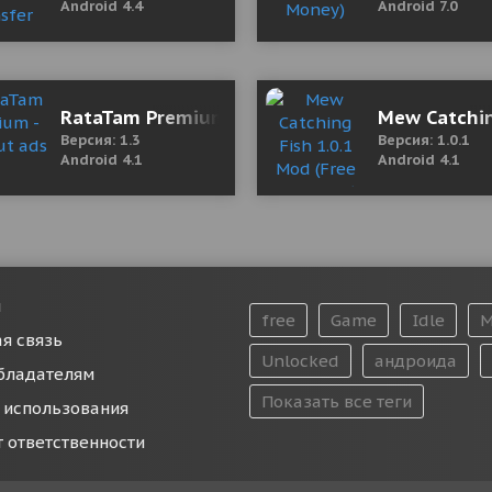
Android 4.4
Android 7.0
ds)
RataTam Premium - without ads
Mew Catchin
Версия: 1.3
Версия: 1.0.1
Android 4.1
Android 4.1
и
free
Game
Idle
M
я связь
Unlocked
андроида
бладателям
Показать все теги
 использования
т ответственности