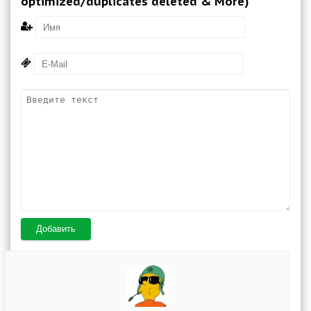
optimized/duplicates deleted & More)
Добавить