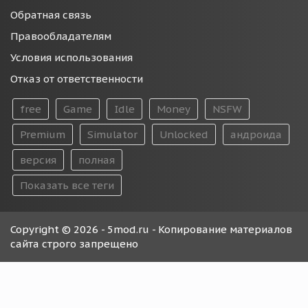
Обратная связь
Правообладателям
Условия использования
Отказ от ответственности
free
Game
Idle
Money
NSFW
Premium
Simulator
Unlocked
андроида
версия
полная
Показать все теги
Copyright © 2026 - 5mod.ru - Копирование материалов
сайта строго запрещено