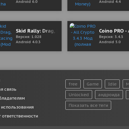
Android 6.0
Android 4.4
locked/Free Shopping)
Skid Rally: Drag, Drift Racing 1.028 (Mod Mone
Coino PRO - 
Версия: 1.028
Версия: 3.4.3
Android 4.0.3
Android 5.0
и
free
Game
Idle
M
я связь
Unlocked
андроида
бладателям
Показать все теги
 использования
т ответственности