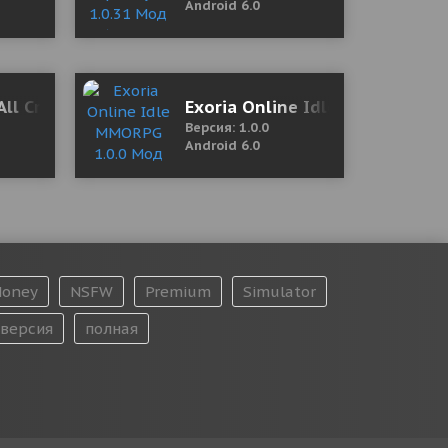
Android 6.0
y)
All Crypto 3.4.3 Мод (полная версия)
Exoria Online Idle MMORPG 1.
Версия: 1.0.0
Android 6.0
oney
NSFW
Premium
Simulator
версия
полная