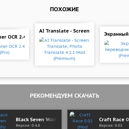
ПОХОЖИЕ
AI Translate - Screen Translate, Pho
Экранный
ner OCR 2.4 Mod (Pro)
РЕКОМЕНДУЕМ СКАЧАТЬ
(Lots of diamonds)
Black Seven Waifu Gacha Isekai 0.4.8 Mod (
Craft Race 
Версия: 0.4.8
Версия: 0.02