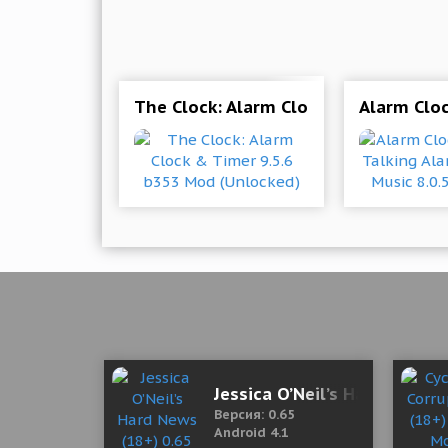
The Clock: Alarm Clock & Timer 9.5.
Alarm Cloc
Jessica O’Neil’s Hard News 
Версия: 0.65
Android 4.1