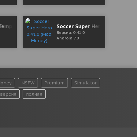
 Temptation: American Sunset (18+) Final Мод (полна
Soccer Super Hero 0.41.0 (Mod
Версия: 0.41.0
Android 7.0
oney
NSFW
Premium
Simulator
версия
полная