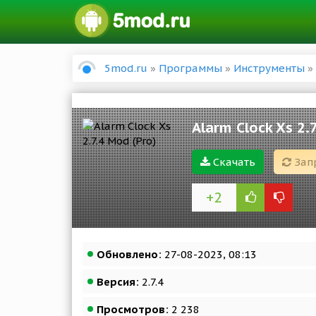
5mod.ru
»
Программы
»
Инструменты
» 
Alarm Clock Xs 2.
Скачать
Зап
+2
Обновлено:
27-08-2023, 08:13
Версия:
2.7.4
Просмотров:
2 238