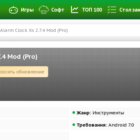
Игры
Софт
ТОП 100
Стол за
Alarm Clock Xs 2.7.4 Mod (Pro)
7.4 Mod (Pro)
росить обновление
Жанр:
Инструменты
Требования:
Android 7.0