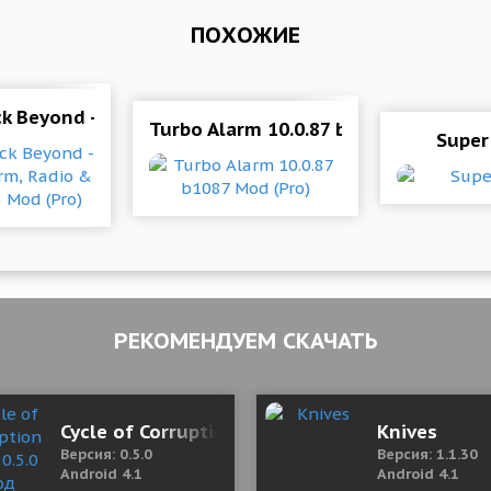
ПОХОЖИЕ
6 b353 Mod (Unlocked)
k Beyond - Talking Alarm, Radio & Music 8.0.5 Mod (P
Turbo Alarm 10.0.87 b1087 Mod (Pro)
Super
РЕКОМЕНДУЕМ СКАЧАТЬ
(18+) 0.65 Мод (полная версия)
Cycle of Corruption (18+) 0.5.0 Мод (полная в
Knives
Версия: 0.5.0
Версия: 1.1.30
Android 4.1
Android 4.1