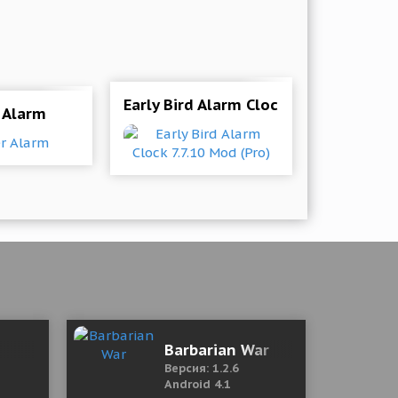
ro)
Early Bird Alarm Clock 7.7.10 Mod (Pr
 Alarm
ерсия)
Barbarian War
Версия: 1.2.6
Android 4.1