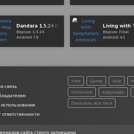
tory 4.0.22 Mod (Free premium choice)
Dandara 1.5.24 Мод (много денег)
Living with
Версия: 1.5.24
Версия: Final
Android 7.0
Android 4.1
и
free
Game
Idle
M
я связь
Unlocked
андроида
бладателям
Показать все теги
 использования
т ответственности
атериалов сайта строго запрещено