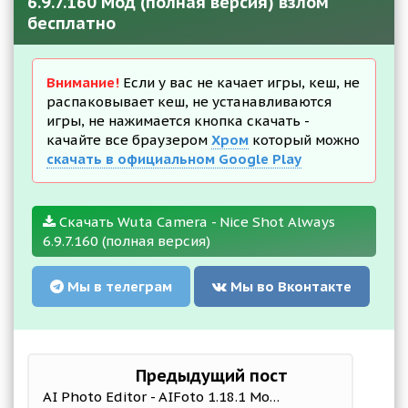
6.9.7.160 Мод (полная версия) взлом
бесплатно
Внимание!
Если у вас не качает игры, кеш, не
распаковывает кеш, не устанавливаются
игры, не нажимается кнопка скачать -
качайте все браузером
Хром
который можно
скачать в официальном Google Play
Скачать Wuta Camera - Nice Shot Always
6.9.7.160 (полная версия)
Мы в телеграм
Мы во Вконтакте
Предыдущий пост
AI Photo Editor - AIFoto 1.18.1 Mod (Pro)