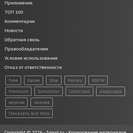
Приложения
ТОП 100
Комментарии
Новости
Обратная связь
Правообладателям
Условия использования
Отказ от ответственности
free
Game
Idle
Money
NSFW
Premium
Simulator
Unlocked
андроида
версия
полная
Показать все теги
Copyright © 2026 - 5mod.ru - Копирование материалов