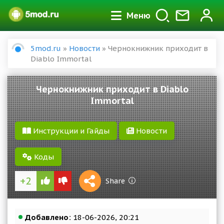
Меню
5mod.ru
»
Новости
» Чернокнижник приходит в
Diablo Immortal
Чернокнижник приходит в Diablo
Immortal
Инструкции и Гайды
Новости
Коды
+2
1 S
Share
Reward
Добавлено:
18-06-2026, 20:21