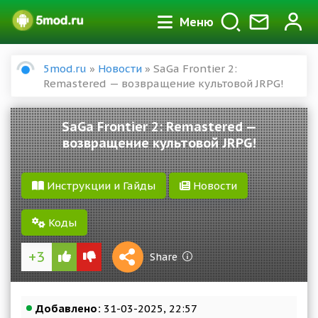
Меню
5mod.ru
»
Новости
» SaGa Frontier 2:
Remastered — возвращение культовой JRPG!
SaGa Frontier 2: Remastered —
возвращение культовой JRPG!
Инструкции и Гайды
Новости
Коды
+3
1 S
Share
Reward
Добавлено:
31-03-2025, 22:57