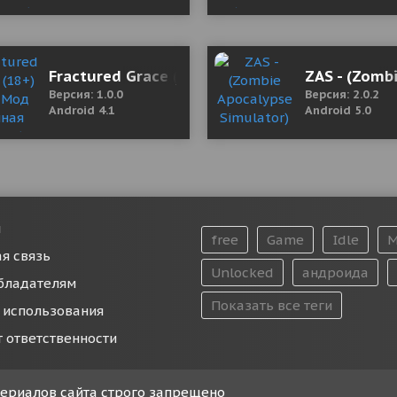
oon 1.03.117 Mod (Damage/Exp Multiplier)
Fractured Grace (18+) 1.0.0 Мод (полная верс
ZAS - (Zomb
Версия: 1.0.0
Версия: 2.0.2
Android 4.1
Android 5.0
и
free
Game
Idle
M
я связь
Unlocked
андроида
бладателям
Показать все теги
 использования
т ответственности
атериалов сайта строго запрещено