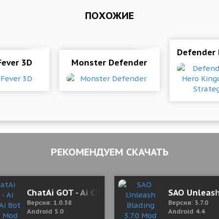
ПОХОЖИЕ
mbies
Defender 
Fever 3D
Monster Defender
РЕКОМЕНДУЕМ СКАЧАТЬ
мы 1.2.3245 Mod (Menu/No ads)
ChatAi GOT - Ai Chat, Ai Bot 1.0.58 Mod (Premi
SAO Unleas
Версия: 1.0.58
Версия: 3.7.0
Android 5.0
Android 4.4