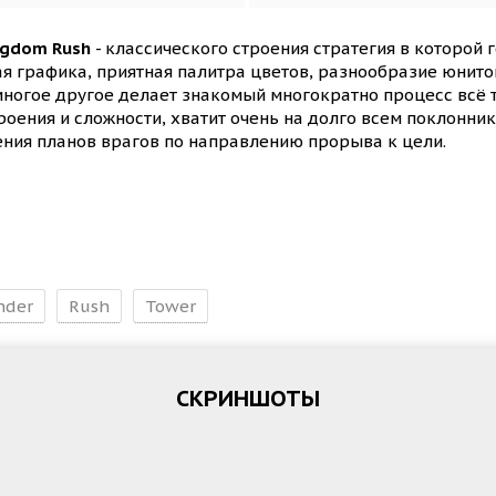
ngdom Rush
- классического строения стратегия в которой
 графика, приятная палитра цветов, разнообразие юнитов
многое другое делает знакомый многократно процесс всё
роения и сложности, хватит очень на долго всем поклонни
ения планов врагов по направлению прорыва к цели.
nder
Rush
Tower
СКРИНШОТЫ