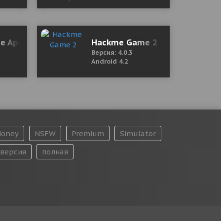
ия)
ie Apocalypse Simulator)
Hackme Game 2
Версия: 4.0.3
Android 4.2
oney
NSFW
Premium
Simulator
версия
полная