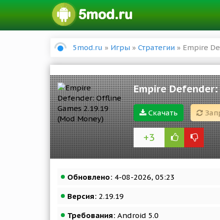
5mod.ru
»
Игры
»
Стратегии
» Empire De
Empire Defender:
Скачать
Зап
+3
Обновлено:
4-08-2026, 05:23
Версия:
2.19.19
Требования:
Android 5.0