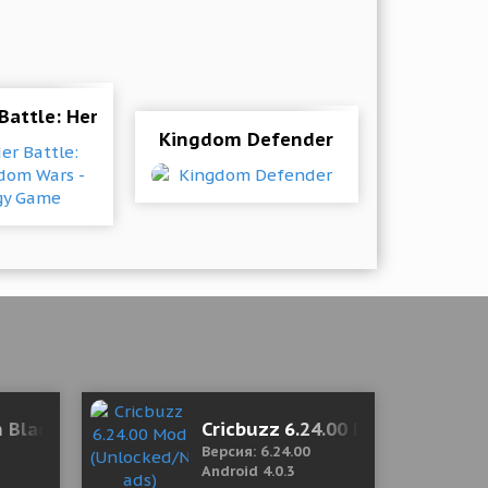
Battle: Hero Kingdom Wars - Strategy Game
Kingdom Defender
um)
h Blading 3.7.0 Mod (MENU MOD/DMG MULTIPLE/GOD
Cricbuzz 6.24.00 Mod (Unlocke
Версия: 6.24.00
Android 4.0.3