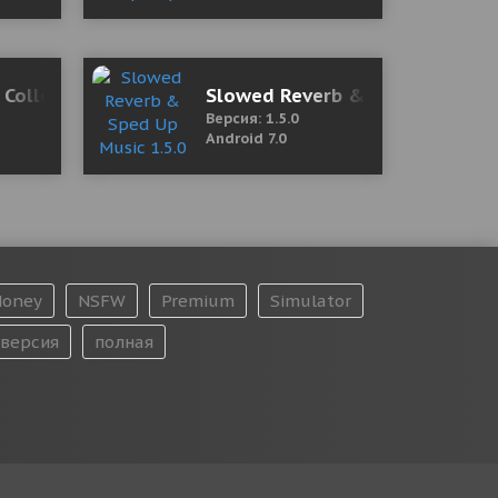
 College (18+) 1.4 Мод (полная версия)
Slowed Reverb & Sped Up Musi
Версия: 1.5.0
Android 7.0
oney
NSFW
Premium
Simulator
версия
полная