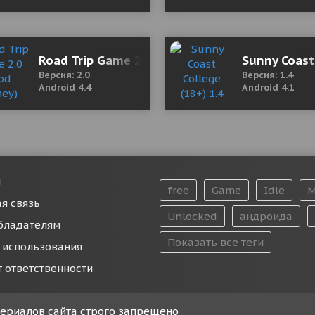
son Prime Part 1 Мод (полная версия)
Road Trip Game 2.0 (Mod Money)
Sunny Coast
Версия: 2.0
Версия: 1.4
Android 4.4
Android 4.1
и
free
Game
Idle
M
я связь
Unlocked
андроида
бладателям
Показать все теги
 использования
т ответственности
атериалов сайта строго запрещено