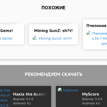
ПОХОЖИЕ
Пчелиная 
 Gems!
Mining GunZ: sh?t!
РЕКОМЕНДУЕМ СКАЧАТЬ
LIVE 3.0.9 Mod (Pro)
Haxia the Academy of Monsters (18+) 0.2.0 М
MyScore
Версия: 0.2.0
Версия: 3.6.0
Android 4.1
Android 4.1