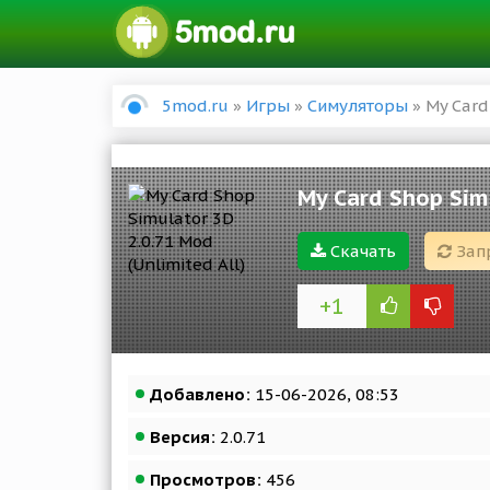
5mod.ru
»
Игры
»
Симуляторы
» My Card
My Card Shop Simu
Скачать
Зап
+1
Добавлено:
15-06-2026, 08:53
Версия:
2.0.71
Просмотров:
456