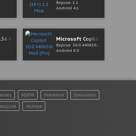
Версия: 1.1
Android 4.1
5.36 Мод (полная версия)
Microsoft Copilot 30.0.440630
Версия: 30.0.440630001
Android 8.0
oney
NSFW
Premium
Simulator
версия
полная