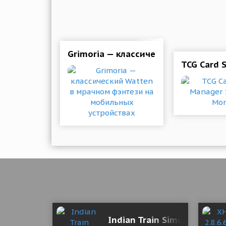
Grimoria — классический Watten в
TCG Card 
Indian Train Simulator 202