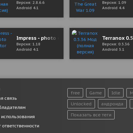
Версия: 2.8.6.6
Версия: 1.09
Android 4.1
Android 4.4
Мод (полная версия)
Impress - photo editor
Terranox 0.
Версия: 1.18
Версия: 0.5.36
Android 4.1
Android 5.1
и
free
Game
Idle
M
я связь
Unlocked
андроида
бладателям
Показать все теги
 использования
т ответственности