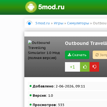
5mod.ru
»
Игры
»
Симуляторы
» Outboun
Outbound Travell
Скачать
Зап
+1
Добавлено:
2-06-2026, 09:11
Версия:
1.0
Просмотров:
535