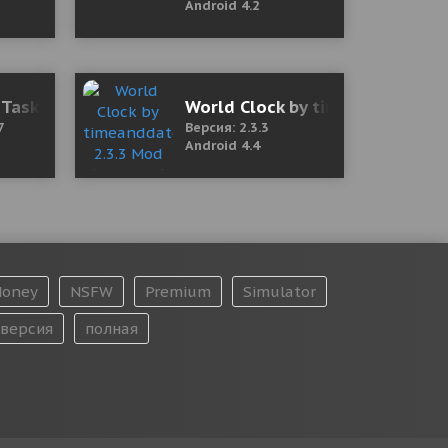
Android 4.2
opping)
 Tasks Monitor 1.30 b77 Mod (Pro)
World Clock by timeanddate.c
7
Версия: 2.3.3
Android 4.4
oney
NSFW
Premium
Simulator
версия
полная