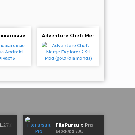
торов для андроид
шаговые стратегии на Android - вторая часть
Adventure Chef: Merge Explorer 2.9
y)
1.27.0 Mod (Free Shopping)
FilePursuit Pro
Версия: 1.2.05