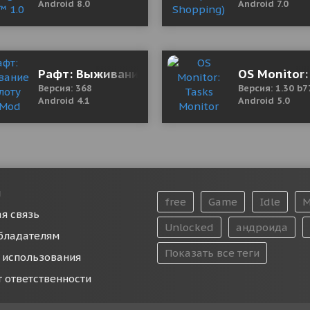
Android 8.0
Android 7.0
а бесплатно без интернета
Рафт: Выживание на плоту 368 Mod (Free Sh
OS Monitor:
Версия: 368
Версия: 1.30 b7
Android 4.1
Android 5.0
и
free
Game
Idle
M
я связь
Unlocked
андроида
бладателям
Показать все теги
 использования
т ответственности