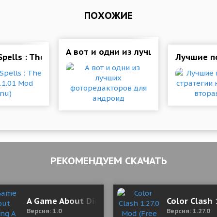
ПОХОЖИЕ
А вот и одни из лучших фоторедак
pells : The Prelude 0.1.01 Mod (Menu)
Лучшие по
РЕКОМЕНДУЕМ СКАЧАТЬ
 (полная версия)
A Game About Digging A Hole™ 1.0 (Mod Mone
Color Clash 
Версия: 1.0
Версия: 1.27.0