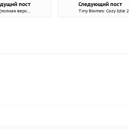
дущий пост
Следующий пост
Secret Crossing : dating otome 1.12.1 Мод (полная версия)
Tiny Biomes: Cozy Idle 