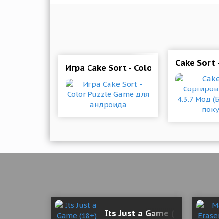
Cake Sort
Игра Cake Sort - Color Puzzle Game
Its Just a Game (18+) 0.5.