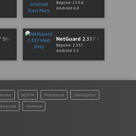
Версия: 17.0.6
Android 6.0
f Shadow-Moon Station (18+) 0.1.1 Мод (полная верс
NetGuard 2.337 Mod (Pro)
Версия: 2.337
Android 5.1
oney
NSFW
Premium
Simulator
версия
полная