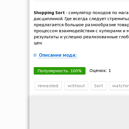
Shopping Sort
- симулятор походов по маг
дисциплиной. Где всегда следует стремить
предлагается большое разнообразие товаро
процессом взаимодействия с купюрами и м
результаты и успешно реализованные глоба
цен.
Описание мода:
Оценок:
1
Популярность:
100
%
rewarded
without
Sort
watchi