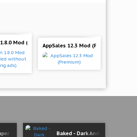
)
ded without watching ads)
 1.8.0 Mod (Get rewarded without watching ads)
AppSales 12.3 Mod (Premium)
eaper 1.25 Мод (полная версия)
Baked - Dark Android Icon Pack