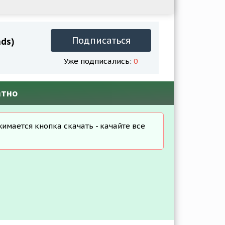
Подписаться
ads)
Уже подписались:
0
атно
жимается кнопка скачать - качайте все