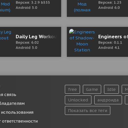
Версия: 3.2.9 b353
Версия: 1.25
Android 5.0
Android 6.0
Авто 1.3.10 (Mod Money)
Daily Leg Workout
Engineers o
Версия: 6.02
Версия: 0.1.1
Android 5.0
Android 4.1
и
free
Game
Idle
M
я связь
Unlocked
андроида
бладателям
Показать все теги
 использования
т ответственности