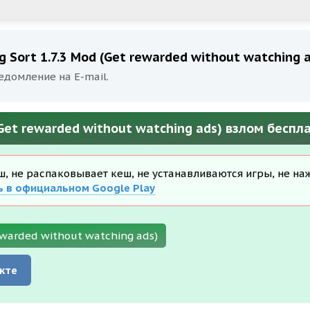
 Sort 1.7.3 Mod (Get rewarded without watching 
едомление на E-mail.
(Get rewarded without watching ads) взлом беспл
еш, не распаковывает кеш, не устанавливаются игры, не на
ь в официальном Google Play
ewarded without watching ads)
кте