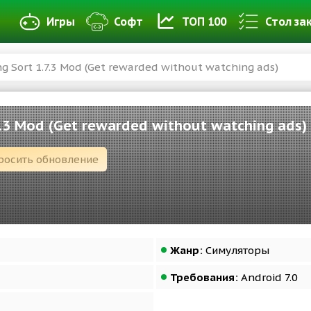
Игры
Софт
ТОП 100
Стол за
g Sort 1.7.3 Mod (Get rewarded without watching ads)
7.3 Mod (Get rewarded without watching ads)
росить обновление
Жанр:
Симуляторы
Требования:
Android 7.0