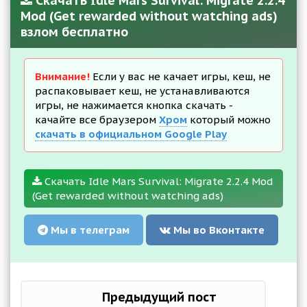
Скачать Idle Mars Survival: Migrate 2.2.4
Mod (Get rewarded without watching ads)
взлом бесплатно
Внимание!
Если у вас не качает игры, кеш, не
распаковывает кеш, не устанавливаются
игры, не нажимается кнопка скачать -
качайте все браузером
Хром
который можно
скачать в официальном Google Play
Скачать Idle Mars Survival: Migrate 2.2.4 Mod
(Get rewarded without watching ads)
Мы в телеграм
Мы во Вконтакте
Предыдущий пост