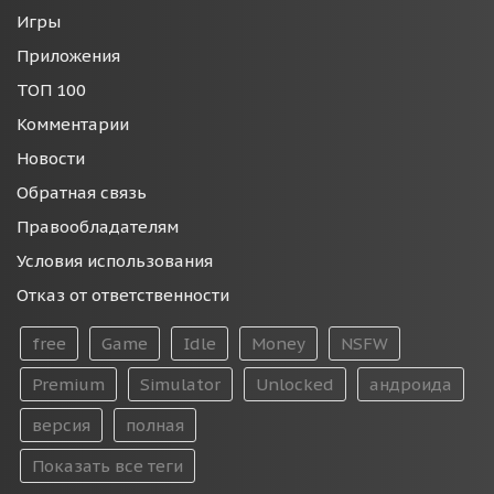
Игры
Приложения
ТОП 100
Комментарии
Новости
Обратная связь
Правообладателям
Условия использования
Отказ от ответственности
free
Game
Idle
Money
NSFW
Premium
Simulator
Unlocked
андроида
версия
полная
Показать все теги