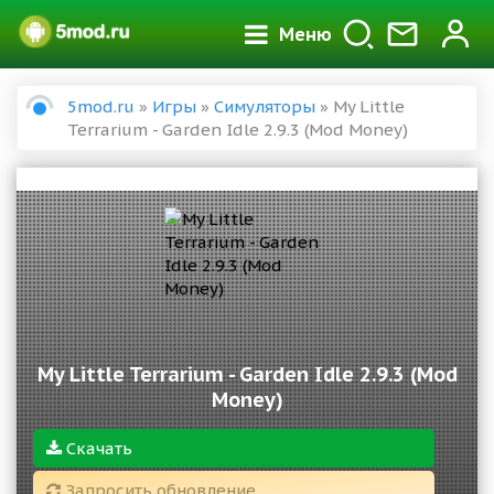
Меню
5mod.ru
»
Игры
»
Симуляторы
» My Little
Terrarium - Garden Idle 2.9.3 (Mod Money)
My Little Terrarium - Garden Idle 2.9.3 (Mod
Money)
Скачать
Запросить обновление