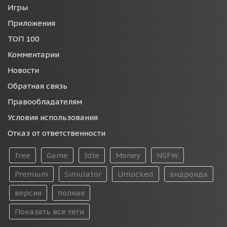
Игры
Приложения
ТОП 100
Комментарии
Новости
Обратная связь
Правообладателям
Условия использования
Отказ от ответственности
free
Game
Idle
Money
NSFW
Premium
Simulator
Unlocked
андроида
версия
полная
Показать все теги