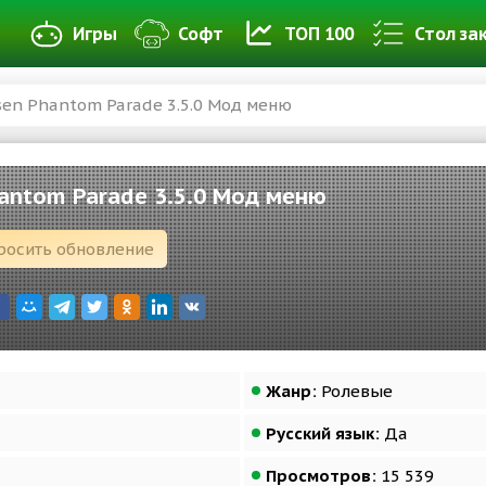
Игры
Софт
ТОП 100
Стол за
isen Phantom Parade 3.5.0 Мод меню
hantom Parade 3.5.0 Мод меню
росить обновление
Жанр:
Ролевые
Русский язык:
Да
Просмотров:
15 539