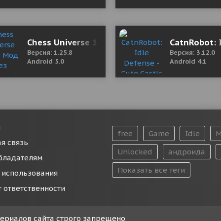
Мод (полная версия)
Chess Universe 1.25.8 Мод (Без рекламы)
CatnRobot: 
Версия: 1.25.8
Версия: 3.12.0
Android 5.0
Android 4.1
и
free
Game
Idle
M
я связь
Unlocked
андроида
бладателям
Показать все теги
 использования
т ответственности
атериалов сайта строго запрещено