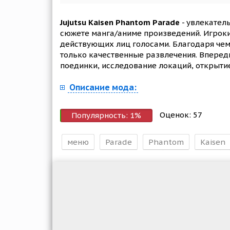
Jujutsu Kaisen Phantom Parade
- увлекател
сюжете манга/аниме произведений. Игроки
действующих лиц голосами. Благодаря чему
только качественные развлечения. Вперед
поединки, исследование локаций, открытие 
Описание мода:
Оценок:
57
Популярность:
1
%
меню
Parade
Phantom
Kaisen