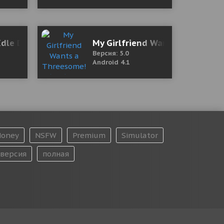
Idle Defense - Cute Castle TD Game 3.12.0 Mod (Free
My Girlfriend Wants a Threeso
Версия: 5.0
Android 4.1
oney
NSFW
Premium
Simulator
версия
полная