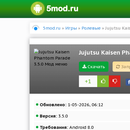
5mod.ru
»
Игры
»
Ролевые
» Jujutsu Ka
Jujutsu Kaisen P
Скачать
Зап
+1
Обновлено:
1-05-2026, 06:12
Версия:
3.5.0
Требования:
Android 8.0