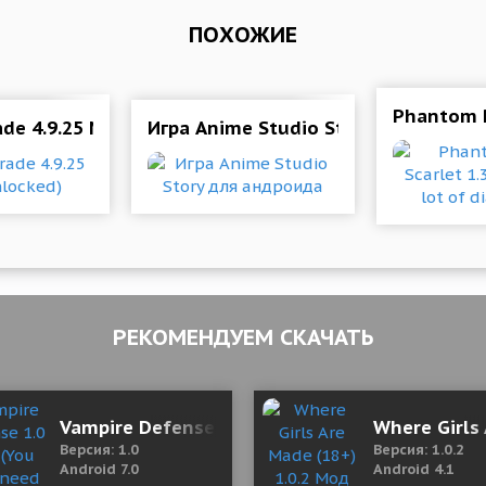
ПОХОЖИЕ
Phantom R
ade 4.9.25 Mod (Unlocked)
Игра Anime Studio Story для андро
РЕКОМЕНДУЕМ СКАЧАТЬ
p Status, Instagram 1.24 Mod (Unlocked)
Vampire Defense 1.0 Mod (You dont need to w
Where Girls
Версия: 1.0
Версия: 1.0.2
Android 7.0
Android 4.1