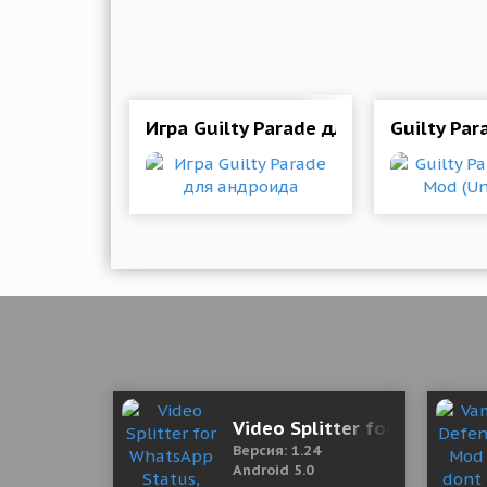
Игра Guilty Parade для андроида
Guilty Par
Video Splitter for WhatsAp
Версия: 1.24
Android 5.0