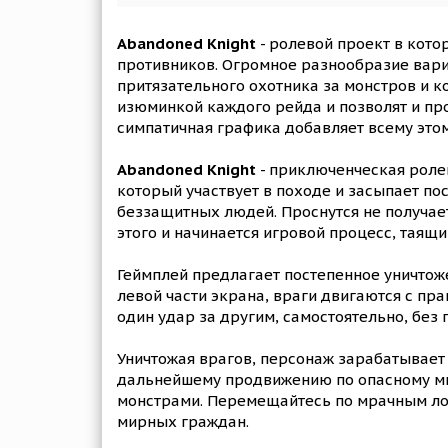
Abandoned Knight
- ролевой проект в кото
противников. Огромное разнообразие вариа
притязательного охотника за монстров и 
изюминкой каждого рейда и позволят и прот
симпатичная графика добавляет всему это
Abandoned Knight
- приключенческая ролев
который участвует в походе и засыпает по
беззащитных людей. Проснутся не получае
этого и начинается игровой процесс, таящ
Геймплей предлагает постепенное уничтож
левой части экрана, враги двигаются с пр
один удар за другим, самостоятельно, без
Уничтожая врагов, персонаж зарабатывает 
дальнейшему продвижению по опасному мир
монстрами. Перемещайтесь по мрачным лок
мирных граждан.