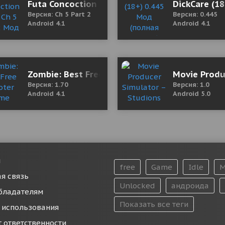
9.16 Мод (полная версия)
Futa Concoction (18+) Ch 5 Part 2 Мод (полна
DickCare (1
Версия: Ch 5 Part 2
Версия: 0.445
Android 4.1
Android 4.1
Мод (полная версия)
Zombie: Best Free Shooter Game
Movie Produ
Версия: 1.70
Версия: 1.0
Android 4.1
Android 5.0
и
free
Game
Idle
M
я связь
Unlocked
андроида
бладателям
Показать все теги
 использования
т ответственности