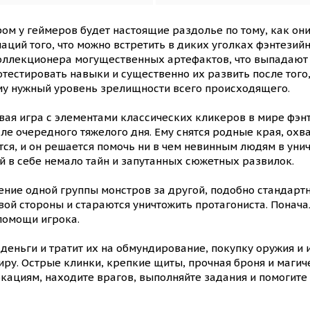
ром у геймеров будет настоящие раздолье по тому, как они
ций того, что можно встретить в диких уголках фэнтезий
коллекционера могущественных артефактов, что выпадают 
естировать навыки и существенно их развить после того, к
му нужный уровень зрелищности всего происходящего.
ая игра с элементами классических кликеров в мире фэнт
сле очередного тяжелого дня. Ему снятся родные края, о
тся, и он решается помочь ни в чем невинным людям в ун
ий в себе немало тайн и запутанных сюжетных развилок.
ение одной группы монстров за другой, подобно стандарт
авой стороны и стараются уничтожить протагониста. Понача
 помощи игрока.
деньги и тратит их на обмундирование, покупку оружия и
у. Острые клинки, крепкие щиты, прочная броня и магиче
ациям, находите врагов, выполняйте задания и помогите