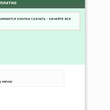
сплатно
жимается кнопка скачать - качайте все
од меню