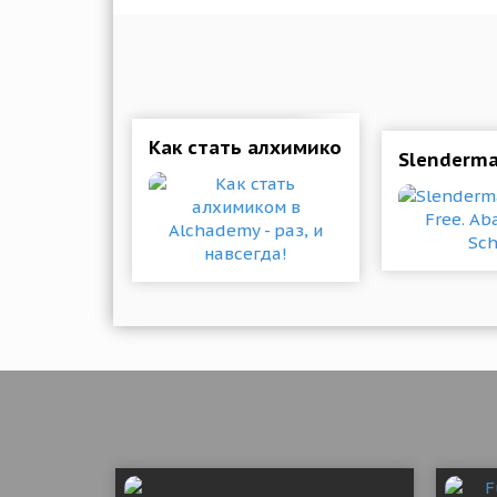
Как стать алхимиком в Alchademy - 
Slenderma