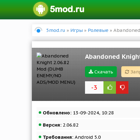
5mod.ru
»
Игры
»
Ролевые
» Abandoned
Abandoned Knigh
Скачать
Зап
-3
Обновлено:
13-09-2024, 10:28
Версия:
2.06.82
Требования:
Android 5.0