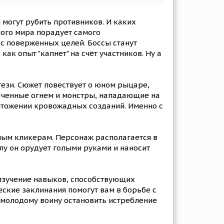
 могут рубить противников. И каких
ного мира порадует самого
с поверженных целей. Боссы станут
ак опыт "капнет" на счёт участников. Ну а
ези. Сюжет повествует о юном рыцаре,
хваченные огнем и монстры, нападающие на
ичтожении кровожадных созданий. Именно с
ным кликерам. Персонаж располагается в
лу он орудует голыми руками и наносит
 изучение навыков, способствующих
ские заклинания помогут вам в борьбе с
 молодому воину остановить истребление