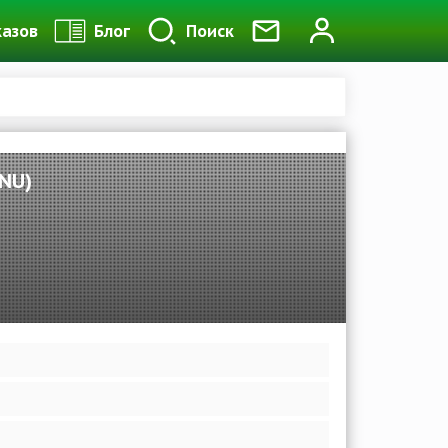
казов
Блог
Поиск
NU)