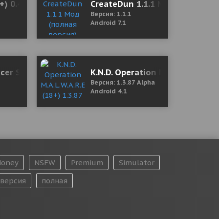
я версия)
8+) 0.445 Мод (полная версия)
CreateDun 1.1.1 Мод (полная 
Версия: 1.1.1
Android 7.1
cer Simulator – Studions Simulation
K.N.D. Operation M.A.L.W.A.R.E.
Версия: 1.3.87 Alpha
Android 4.1
oney
NSFW
Premium
Simulator
версия
полная