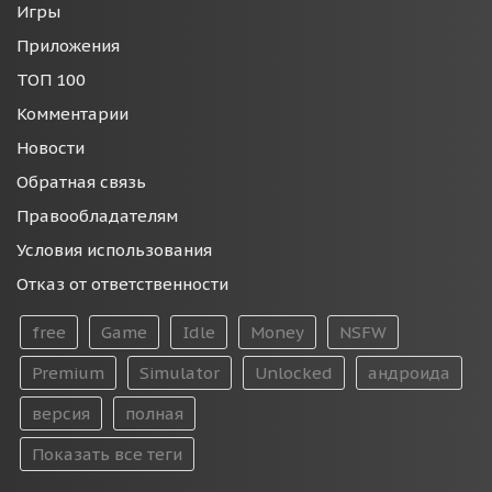
Игры
Приложения
ТОП 100
Комментарии
Новости
Обратная связь
Правообладателям
Условия использования
Отказ от ответственности
free
Game
Idle
Money
NSFW
Premium
Simulator
Unlocked
андроида
версия
полная
Показать все теги