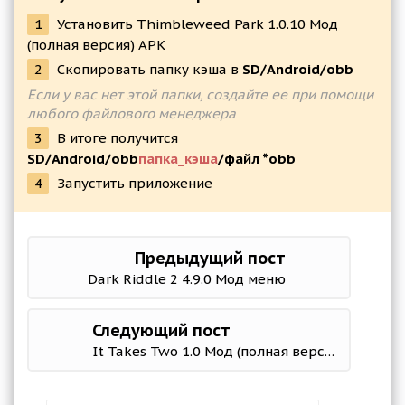
1
Установить Thimbleweed Park 1.0.10 Мод
(полная версия) APK
2
Скопировать папку кэша в
SD/Android/obb
Если у вас нет этой папки, создайте ее при помощи
любого файлового менеджера
3
В итоге получится
SD/Android/obb
папка_кэша
/файл *obb
4
Запустить приложение
Предыдущий пост
Dark Riddle 2 4.9.0 Мод меню
Следующий пост
It Takes Two 1.0 Мод (полная версия)