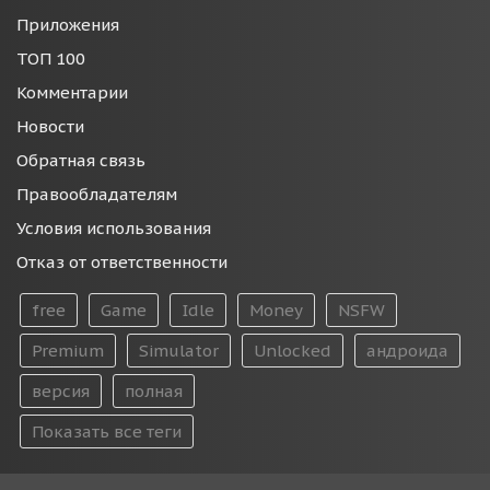
Приложения
ТОП 100
Комментарии
Новости
Обратная связь
Правообладателям
Условия использования
Отказ от ответственности
free
Game
Idle
Money
NSFW
Premium
Simulator
Unlocked
андроида
версия
полная
Показать все теги