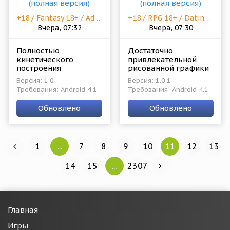
+18 / Fantasy 18+ / Adventure 18+
+18 / RPG 18+ / Dating Sim 18+
Вчера, 07:32
Вчера, 07:30
Полностью
Достаточно
кинетического
привлекательной
построения
рисованной графики
прохождения
проект для игроков
Версия: 1.0
Версия: 1.0.1
визуальный роман
перешагнувших
Требования: Android 4.1
Требования: Android 4.1
для игроков
отметку в
перешагнувших
восемнадцать лет. В
Обновлено
Обновлено
отметку в
игре предостаточно
восемнадцать лет.
юмора.
1
...
7
8
9
10
11
12
13
14
15
...
2307
Главная
Игры