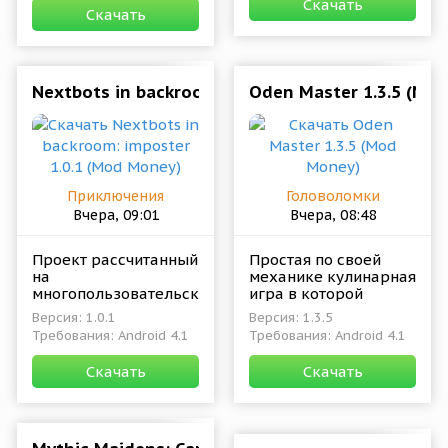
Скачать
характеристик.
житель нашего мира
Скачать
Которые в итоге
Nextbots in backroom: imposter 1.0.1 (Mod Mone
Oden Master 1.3.5 (Mo
Приключения
Головоломки
Вчера, 09:01
Вчера, 08:48
Проект рассчитанный
Простая по своей
на
механике кулинарная
многопользовательское
игра в которой
прохождение. В
геймеры будут
Версия: 1.0.1
Версия: 1.3.5
совместном режиме,
совершенствоваться
Требования: Android 4.1
Требования: Android 4.1
с реальными
в приготовлении
игроками, будет
различных блюд и
Скачать
Скачать
намного и намного
закусок.
интереснее