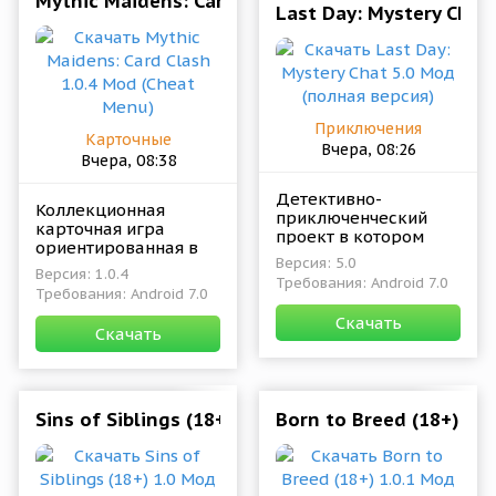
Mythic Maidens: Card Clash 1.0.4 Mod (Cheat Me
Last Day: Mystery Chat
Приключения
Карточные
Вчера, 08:26
Вчера, 08:38
Детективно-
Коллекционная
приключенческий
карточная игра
проект в котором
ориентированная в
игроки в реальном
Версия: 5.0
первую очередь на
времени будут вести
Версия: 1.0.4
Требования: Android 7.0
поклонников сбора
расследование с
Требования: Android 7.0
редких и ценных
помощью своего
Скачать
элементов,
мобильного
Скачать
ощущения азарта
устройства.
Sins of Siblings (18+) 1.0 Мод (полная версия)
Born to Breed (18+) 1.