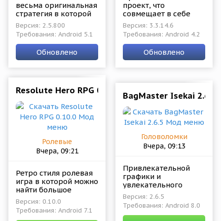
весьма оригинальная
проект, что
стратегия в которой
совмещает в себе
игроки будут
простейшее
Версия: 2.5.800
Версия: 3.3.14.6
исследовать миры и
управление,
Требования: Android 5.1
Требования: Android 4.2
стараться при этом
бесконечный режим и
выжить в
увлекательные
Обновлено
Обновлено
неизведанных
сражения на
условиях.
просторах
волшебного
Resolute Hero RPG 0.10.0 Мод меню
BagMaster Isekai 2.6.
Головоломки
Ролевые
Вчера, 09:13
Вчера, 09:21
Привлекательной
Ретро стиля ролевая
графики и
игра в которой можно
увлекательного
найти большое
исполнения
Версия: 2.6.5
количество данных,
головоломка в
Версия: 0.10.0
Требования: Android 8.0
информации,
формате ролевой
Требования: Android 7.1
статистики и
игры. Главный герой,