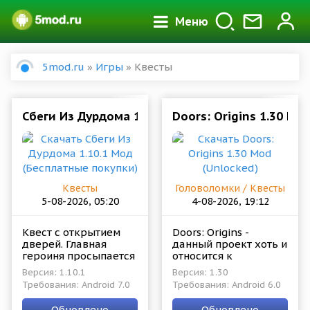
Меню
5mod.ru
»
Игры
» Квесты
Сбеги Из Дурдома 1.10.1 Мод (Бесплатные поку
Doors: Origins 1.30 Mo
Квесты
Головоломки / Квесты
5-08-2026, 05:20
4-08-2026, 19:12
Квест с открытием
Doors: Origins -
дверей. Главная
данный проект хоть и
героиня просыпается
относится к
в психиатрической
категории квестов
Версия: 1.10.1
Версия: 1.30
больнице. Она не
про побег с
Требования: Android 7.0
Требования: Android 6.0
помнит и не понимает
преодолением массы
как она здесь
запертых дверей, но
Обновлено
Обновлено