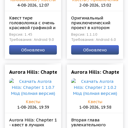
4-08-2026, 12:07
2-08-2026, 15:02
Квест тире
Оригинальный
головоломка с очень
приключенческий
красивой графикой и
проект в котором
очень
сумели совместить
Версия: 1.45
Версия: 1.1.10
оригинальными
механику квеста и
Требования: Android 9.0
Требования: Android 6.0
декорациями,
экшен схватки,
механизмами и
нелинейность и
Обновлено
Обновлено
условиями в которых
детективное
предстоит
Aurora Hills: Chapter 1 1.0.7 Мод (полная версия
Aurora Hills: Chapter 2
Квесты
Квесты
1-08-2026, 19:39
1-08-2026, 19:38
Aurora Hills: Chapter 1
Вторая глава
- квест в лучших
увлекательного