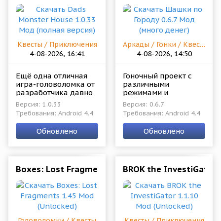
Квесты / Приключения
Аркады / Гонки / Квесты / Симуляторы
4-08-2026, 16:41
4-08-2026, 14:50
Ещё одна отличная
Гоночный проект с
игра-головоломка от
различными
разработчика давно
режимами и
зарекомендовавшего
задачами. Есть
Версия: 1.0.33
Версия: 0.6.7
себя только с самой
механика движения
Требования: Android 4.4
Требования: Android 4.4
положительной
по прямой, в плотном
стороны. Поклонники
транспортном потоке
Обновлено
Обновлено
и с обязательными
Boxes: Lost Fragments 1.45 Mod (Unlocked)
BROK the InvestiGator 
Головоломки / Квесты
Квесты / Приключения