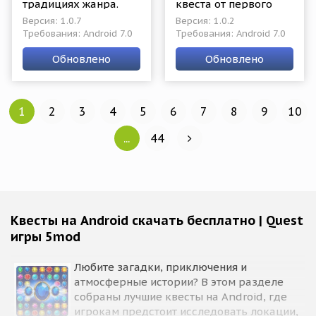
традициях жанра.
квеста от первого
Вид от первого лица,
лица в котором
Версия: 1.0.7
Версия: 1.0.2
мгновенное
игроки продолжат
Требования: Android 7.0
Требования: Android 7.0
перемещение между
свой увлекательный
локациями, поиск
путь по следам из
Обновлено
Обновлено
предметов,
улик и подсказок
различные
1
2
3
4
5
6
7
8
9
10
...
44
Квесты на Android скачать бесплатно | Quest
игры 5mod
Любите загадки, приключения и
атмосферные истории? В этом разделе
собраны лучшие квесты на Android, где
игрокам предстоит исследовать локации,