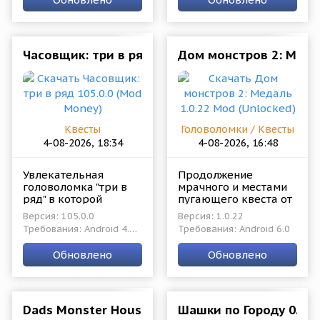
оказалась.
всё же разительно и
в
Часовщик: три в ряд 105.0.0 (Mod Money)
Дом монстров 2: Медал
Квесты
Головоломки / Квесты
4-08-2026, 18:34
4-08-2026, 16:48
Увлекательная
Продолжение
головоломка "три в
мрачного и местами
ряд" в которой
пугающего квеста от
главный герой
CottonGame. Главный
Версия: 105.0.0
Версия: 1.0.22
обладающий
герой не успел
Требования: Android 4.0.3
Требования: Android 6.0
магическими
выпутаться из
способностями
проблем первой
Обновлено
Обновлено
прибудет в город
части, как снова
проклятый старым
Dads Monster House 1.0.33 Мод (полная версия)
Шашки по Городу 0.6.7