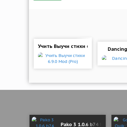
Учить Выучи стихи 6.9.0 Mod (Pro)
Dancing
Pako 3 1.0.6 b74 Mod (A lot