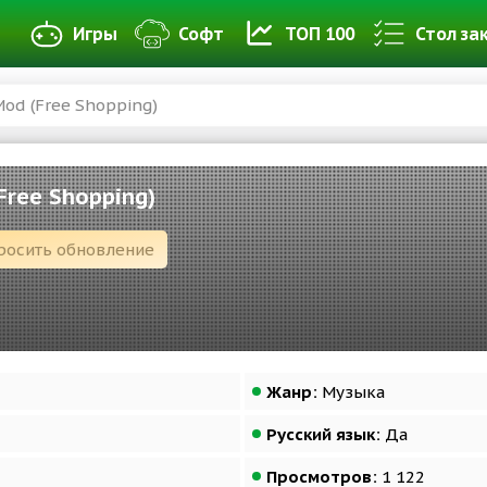
Игры
Софт
ТОП 100
Стол за
 Mod (Free Shopping)
(Free Shopping)
росить обновление
Жанр:
Музыка
Русский язык:
Да
Просмотров:
1 122