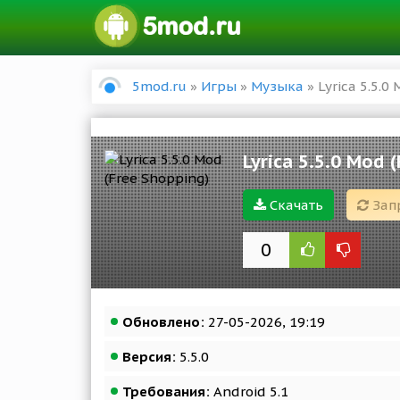
5mod.ru
»
Игры
»
Музыка
» Lyrica 5.5.0
Lyrica 5.5.0 Mod 
Скачать
Зап
0
Обновлено:
27-05-2026, 19:19
Версия:
5.5.0
Требования:
Android 5.1