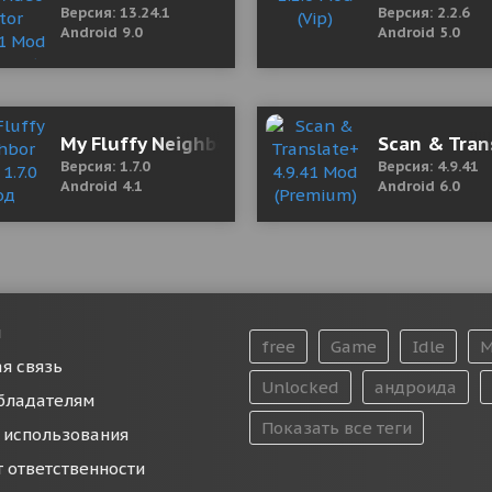
Версия: 13.24.1
Версия: 2.2.6
Android 9.0
Android 5.0
r 2.2.72 Mod (Pro)
My Fluffy Neighbor (18+) 1.7.0 Мод (полная ве
Scan & Tran
Версия: 1.7.0
Версия: 4.9.41
Android 4.1
Android 6.0
и
free
Game
Idle
M
я связь
Unlocked
андроида
бладателям
Показать все теги
 использования
т ответственности