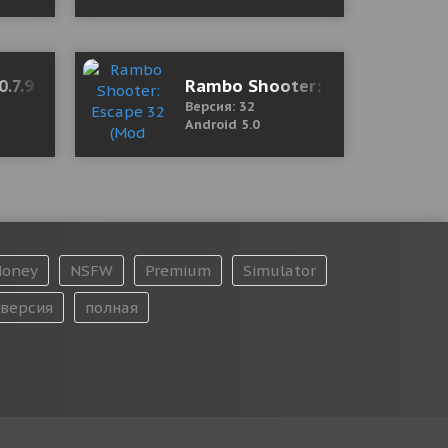
 0.7.9 Mod (Unlimited gold coins/diamonds)
Rambo Shooter: Escape 32 (M
Версия: 32
Android 5.0
oney
NSFW
Premium
Simulator
версия
полная