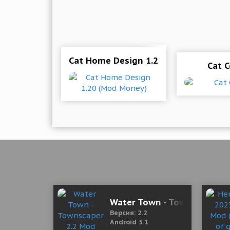
Cat Home Design 1.20 (Mod Money)
Cat 
Water Town - Townscaper 2.
Версия: 2.2
Android 5.1