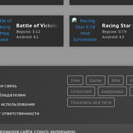
y)
Battle of Vicksburg 3.12 Мод (полная версия)
Racing Star
Версия: 3.12
Версия: 0.7.9
Android 4.1
Android 4.3
и
free
Game
Idle
M
я связь
Unlocked
андроида
бладателям
Показать все теги
 использования
т ответственности
атериалов сайта строго запрещено