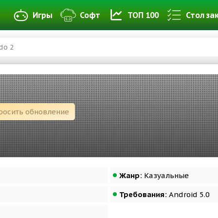
Игры
Софт
ТОП 100
Стол за
do 2
росить обновление
Жанр:
Казуальные
Требования:
Android 5.0