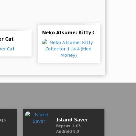
Neko Atsume: Kitty Collector 1.14.4
er Cat
ngs
Island Saver
Версия: 1.03
Android 8.0