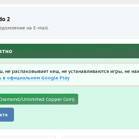
do 2
едомление на E-mail.
атно
еш, не распаковывает кеш, не устанавливаются игры, не на
ь в официальном Google Play
e Diamond/Unlimited Copper Coin)
кте