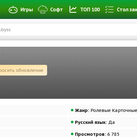
Игры
Софт
ТОП 100
Стол за
Abyss
росить обновление
Жанр:
Ролевые Карточны
Русский язык:
Да
Просмотров:
6 785