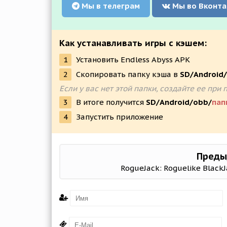
Мы в телеграм
Мы во Вконта
Как устанавливать игры с кэшем:
1
Установить Endless Abyss APK
2
Скопировать папку кэша в
SD/Android
Если у вас нет этой папки, создайте ее п
3
В итоге получится
SD/Android/obb/
пап
4
Запустить приложение
Преды
RogueJack: Roguelike Black