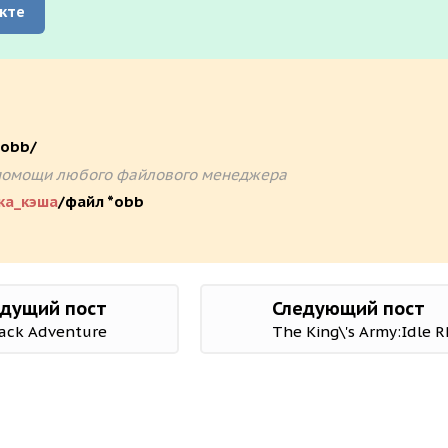
кте
/obb/
ри помощи любого файлового менеджера
ка_кэша
/файл *obb
дущий пост
Следующий пост
Jack Adventure
The King\'s Army:Idle 