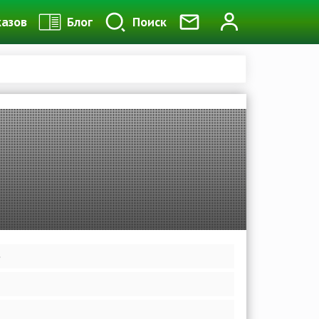
казов
Блог
Поиск
е