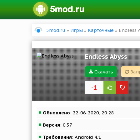
5mod.ru
»
Игры
»
Карточные
» Endless 
Endless Abyss
Скачать
Зап
-1
Обновлено:
22-06-2020, 20:28
Версия:
0.37
Требования:
Android 4.1