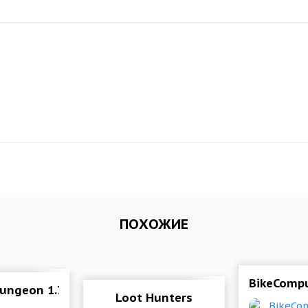
ПОХОЖИЕ
(Unlimited food/health value is not reduced)
BikeCompu
Dungeon 1.76 (Mod Money)
Loot Hunters